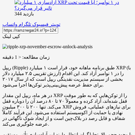
بازدید 344
توییتر
فیسبوک
تلگرام
واتساپ
کپی لینک
زمان مطالعه:
< 1
دقیقه
ریپل (Ripple) طبق برنامه ماهانه خود، قرار است ۱ میلیارد XRP (با
ارزش تقریبی ۲.۵ میلیارد دلار) را در ۱ نوامبر آزاد کند. این اقدام
بخشی از سیستم مدیریت نقدینگی ریپل است که از سال ۲۰۱۷
برای حفظ عرضه پیش‌بینی‌پذیر توکن‌ها اجرا می‌شود.
در هر ماه، ریپل این مقدار XRP را از توکن‌هایی که به طور موقت
قفل‌ شده‌اند، آزاد کرده و معمولاً ۷۰ تا ۸۰ درصد آن را دوباره قفل
می‌کند. تنها ۲۰۰ تا ۳۰۰ میلیون XRP برای نیازهای عملیاتی، فروش
نهادی یا حمایت از اکوسیستم استفاده می‌شود. این فرآیند کاملاً
شفاف و قابل رصد در بلاک‌چین است و از ایجاد شوک ناگهانی در
عرضه جلوگیری می‌کند.
با وجود حجم بالا، تحلیلگران انتظار دارند این آزادسازی تأثیر مستقیم