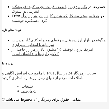
احمدرضا
در
تکنولوژی را با نصف قیمت تجربه کنید؛ فروشگاه
اینترنتی نو استوک
در
همتا سیستم مشکل گم شدن کلید را در شیراز حل
Erfan
کرد | دستگیره هوشمند
نوشته‌های تازه
چگونه در بازار ارز دیجیتال حرفه‌ای معامله کنیم؟ از مدیریت
سرمایه تا انتخاب استراتژی
آمریکا در پی توقیف ۲۵ میلیون دلار رمزارز حاصل از
کلاهبرداری‌های عاشقانه است
درباره ما
سایت رمزنگار 24 در سال 1401 با ماموریت افزایش آگاهی و
اطلاعات مردم از دنیای رمز ارز ها راه اندازی گردید.
تبلیغات
درباره ما
محفوظ می باشد.
© تمامی حقوق برای
رمزنگار 24