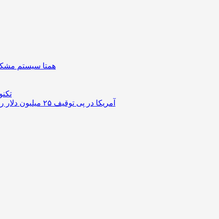
همتا سیستم مشکل 
تکنو
آمریکا در پی توقیف ۲۵ میلیون دلار رمزارز حاصل از کلاهبرداری‌های عاشقانه است