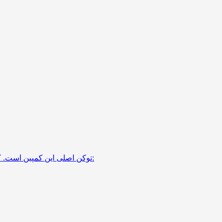
$GOAL توکن اصلی این کمپین است. کاربران با انجام فعالیت های مختلف در توبیت این توکن را دریافت می کنند. این توکن برای دو هدف اصلی استفاده می شود: