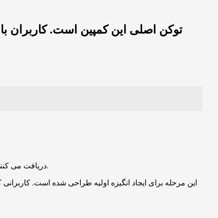
کمپین Win The World با مرحله ای به نام Early Bird شروع می شود .در این مرحله کاربرانی که زودتر وارد شوند مقدار مشخصی $GOAL دریافت می کنند.
این مرحله برای ایجاد انگیزه اولیه طراحی شده است. کاربرانی ک