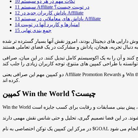
نکات مهم در هر دو سیستم
10
سیستم Affiliate در توبیت چیست؟
11
پاداش کاربران جدید در Affiliate
12
پاداش های معاملاتی در سیستم Affiliate
13
امتیازها و کاربرد آنها در توبیت
14
جمع بندی نهایی
15
ش دارایی های دیجیتال بودند، امروز نقش آنها بسیار گسترده تر شده
اکوسیستم کامل تبدیل کنند. در این میان، صرافی Toobit یکی از نمونه های موفقی است
دو کمپین مهم این صرافی یعنی Affiliate Promotion Rewards و Win the World از جمله برنامه هایی هستند که نه تنها کاربران را به فعالیت بیشتر تشویق می کنند، بلکه یک فضای رقابتی و انگیزشی نیز ایجاد
کرده اند.
کمپین Win the World چیست؟