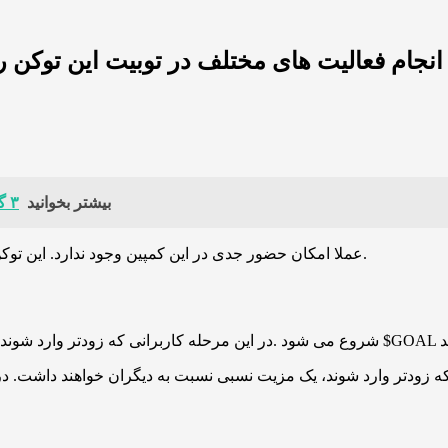
بیشتر بخوانید
۳ گنج پنهان بازار کریپتو پس از اصلاح: آلت کوین‌هایی که باید بشناسید
در واقع بدون داشتن $GOAL عملا امکان حضور جدی در این کمپین وجود ندارد. این توکن نقش سوخت اصلی کل رویداد را دارد.
ه زودتر وارد شوند، یک مزیت نسبی نسبت به دیگران خواهند داشت. در د