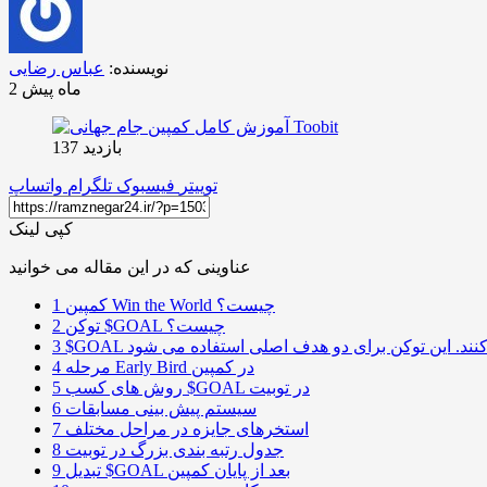
نویسنده:
عباس رضایی
2 ماه پیش
بازدید 137
توییتر
فیسبوک
تلگرام
واتساپ
کپی لینک
عناوینی که در این مقاله می خوانید
کمپین Win the World چیست؟
1
توکن $GOAL چیست؟
2
3
مرحله Early Bird در کمپین
4
روش های کسب $GOAL در توبیت
5
سیستم پیش بینی مسابقات
6
استخرهای جایزه در مراحل مختلف
7
جدول رتبه بندی بزرگ در توبیت
8
تبدیل $GOAL بعد از پایان کمپین
9