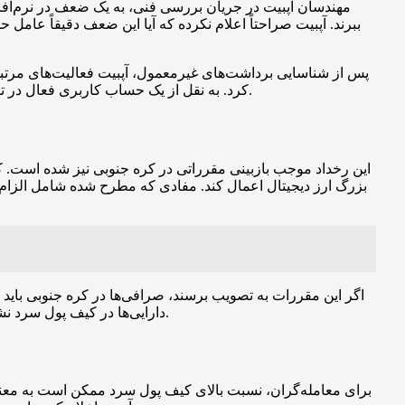
مهندسان آپبیت در جریان بررسی فنی، به یک ضعف در نرم‌افزا
ببرند. آپبیت صراحتاً اعلام نکرده که آیا این ضعف دقیقاً عا
پس از شناسایی برداشت‌های غیرمعمول، آپبیت فعالیت‌های مرتبط 
کرد. به نقل از یک حساب کاربری فعال در توییتر که رویداد را پوشش داد، تغییرات ساختاری در نظام کیف پول آپبیت کامل شده و هدف نهایی رساندن نسبت کیف پول داغ به صفر است.
این رخداد موجب بازبینی مقرراتی در کره جنوبی نیز شده است. 
بزرگ ارز دیجیتال اعمال کند. مفادی که مطرح شده شامل الزام
دارایی‌ها در کیف پول سرد نشان می‌دهد یک بازیگر بزرگ حاضر است برای افزایش اعتماد کاربران و انطباق با انتظارات ناظرین، تغییرات ساختاری گسترده‌ای اعمال کند.
برای معامله‌گران، نسبت بالای کیف پول سرد ممکن است به معنی د