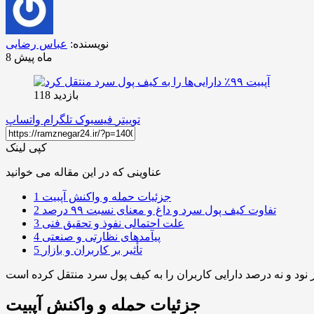
نویسنده:
عباس رضایی
8 ماه پیش
بازدید 118
توییتر
فیسبوک
تلگرام
واتساپ
کپی لینک
عناوینی که در این مقاله می خوانید
جزئیات حمله و واکنش آپبیت
1
تفاوت کیف پول سرد و داغ و معنای نسبت ۹۹ درصد
2
علت احتمالی نفوذ و تحقیق فنی
3
پیآمدهای نظارتی و صنعتی
4
تأثیر بر کاربران و بازار
5
جزئیات حمله و واکنش آپبیت