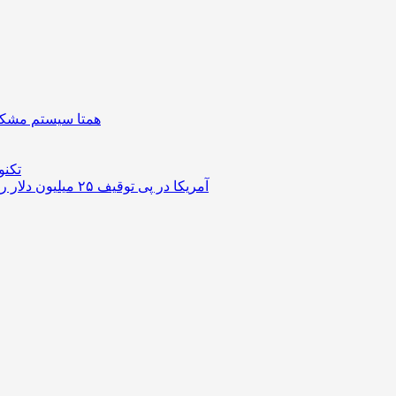
همتا سیستم مشکل 
تکنو
آمریکا در پی توقیف ۲۵ میلیون دلار رمزارز حاصل از کلاهبرداری‌های عاشقانه است