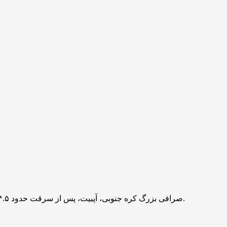
صرافی بزرگ کره جنوبی، آپبیت، پس از سرقت حدود ۴۴.۵ میلیارد وون از کیف پول داغ مرتبط با شبکه سولانا اعلام کرد بیش از نود و نه درصد دارایی کاربران را به کیف پول سرد منتقل کرده است.