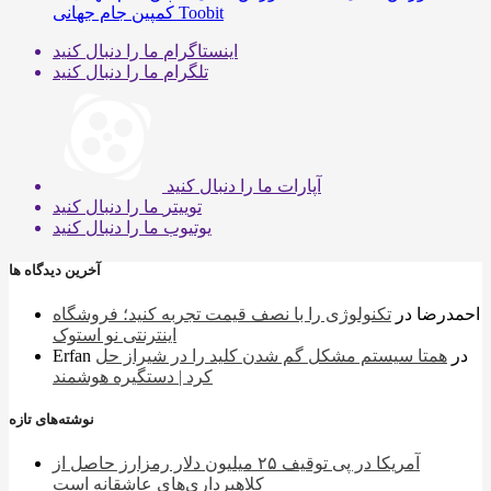
کمپین جام جهانی Toobit
اینستاگرام
ما را دنبال کنید
تلگرام
ما را دنبال کنید
آپارات
ما را دنبال کنید
توییتر
ما را دنبال کنید
یوتیوب
ما را دنبال کنید
آخرین دیدگاه ها
احمدرضا
در
تکنولوژی را با نصف قیمت تجربه کنید؛ فروشگاه
اینترنتی نو استوک
در
همتا سیستم مشکل گم شدن کلید را در شیراز حل
Erfan
کرد | دستگیره هوشمند
نوشته‌های تازه
آمریکا در پی توقیف ۲۵ میلیون دلار رمزارز حاصل از
کلاهبرداری‌های عاشقانه است