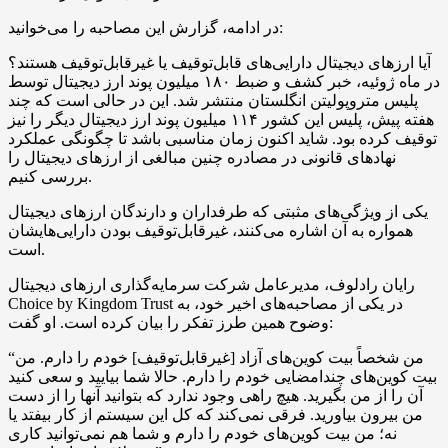
در ادامه، گزارش این مصاحبه را می‌خوانید:
آیا ارزهای دیجیتال دارایی‌های قابل‌توقیف یا غیرقابل‌توقیف هستند؟
در ماه ژوئیه، خبر کشف و ضبط ۱۸۰ میلیون پوند ارز دیجیتال توسط
پلیس متروپولیتن انگلستان منتشر شد. این در حالی است که چند
هفته پیش، پلیس این کشور ۱۱۴ میلیون پوند ارز دیجیتال دیگر را نیز
توقیف کرده بود. شاید اکنون زمان مناسبی باشد تا چگونگی عملکرد
نهادهای قانونی در مصادره چنین مبالغی از ارزهای دیجیتال را
بررسی کنیم.
یکی از ویژگی‌های مثبتی که طرفداران و دارندگان ارزهای دیجیتال
همواره به آن اشاره می‌کنند، غیرقابل‌توقیف بودن دارایی‌هایشان
است.
رایان رادلوف، مدیرعامل شرکت سرمایه‌گذاری ارزهای دیجیتال
Choice by Kingdom Trust در یکی از مصاحبه‌های اخیر خود، به
وضوح همین طرز تفکر را بیان کرده است. او گفت:
“من شخصاً بیت کوین‌های آزاد [غیرقابل‌توقیف] خودم را دارم. من
بیت کوین‌های چندامضایی خودم را دارم. حالا شما بیایید و سعی کنید
آن را از من بگیرید. هیچ راهی وجود ندارد که بتوانید آنها را از دست
من بیرون بیاورید. فرقی نمی‌کند که کل این سیستم از کار بیفتد یا
نه؛ من بیت کوین‌های خودم را دارم و شما هم نمی‌توانید کاری