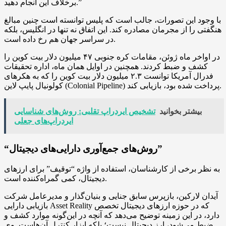
برخلاف این انجام دهید.”
با وجود این تصورات، جالب است که پلیس توانسته است چنین مبالغ
هنگفتی را از مجرمان مصادره کند. این اتفاق نه تنها در انگلیس، بلکه
در سراسر جهان هم رخ داده است.
در اواخر ماه ژوئن، مقامات کره جنوبی ۴۷ میلیون دلار بیت کوین را
کشف و ضبط کردند. همچنین در اوایل همان ماه، اداره تحقیقات
فدرال آمریکا توانست ۲.۳ میلیون دلار بیت کوین را که به هکرهای
کولونیال پایپ لاین (Colonial Pipeline) پرداخت شده بود، بازیابی کند.
بیشتر بخوانید
تشخیص ایردراپ تقلبی: روش‌های شناسایی
ایردراپ‌های جعلی
“روش‌های جمع‌آوری دارایی‌های دیجیتال”
به نظر برخی از کارشناسان، استفاده از واژه “توقیف” برای ارزهای
دیجیتال، کمی گمراه‌کننده است.
آیدان لارکین، بازپرس سابق جنایی و بنیان‌گذار و مدیرعامل شرکت
بازیابی دارایی Asset Reality که در حوزه ارزهای دیجیتال تخصص
دارد، در این زمینه توضیح می‌دهد که آنچه در این‌گونه موارد کشف و
ضبط می‌شود، ارز دیجیتال نیست؛ بلکه ابزار کنترل آن‌هاست. وی