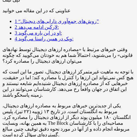
عناوینی که در این مقاله می خوانید
“روش‌های جمع‌آوری دارایی‌های دیجیتال”
1
لارکین ادامه می‌دهد:
2
او در این باره می‌گوید:
3
ویک در همین راستا می‌گوید:
4
وقتی خبرهای مرتبط با «مصادره ارزهای دیجیتال توسط نهادهای
قانونی» را می‌شنوید، احتمالاً شما هم به خودتان می‌گویید که چگونه
می‌توان ارزهای دیجیتال را مصادره کرد؟
با توجه به ماهیت غیرمتمرکز ارزهای دیجیتال، تصور ما این است که
هیچ کس نمی‌تواند این ارزها را کنترل یا مصادره کند؛ اما در حقیقت،
خبرهایی که از مصادره ارزهای دیجیتال شنیده‌ایم شایعه نیستند و
این اتفاق در جهان واقعاً رخ می‌دهد. کارشناسان می‌توانند در این
زمینه پاسخگو باشند.
یکی از جدیدترین خبرهای مربوط به مصادره ارزهای دیجیتال،
مربوط به انگلستان است. در تاریخ ۱۳ ژوییه (۲۲ تیر)، پلیس
انگلستان ۱۸۰ میلیون پوند دیگر از ارزهای دیجیتال را مصادره کرد.
به همین بهانه، وبسایت The Block مصاحبه‌ای را با کارشناسان
مربوطه انجام داده و از آنها در مورد نحوه دقیق توقیف چنین مبالغ
گسترده‌ای سؤال کرده است.