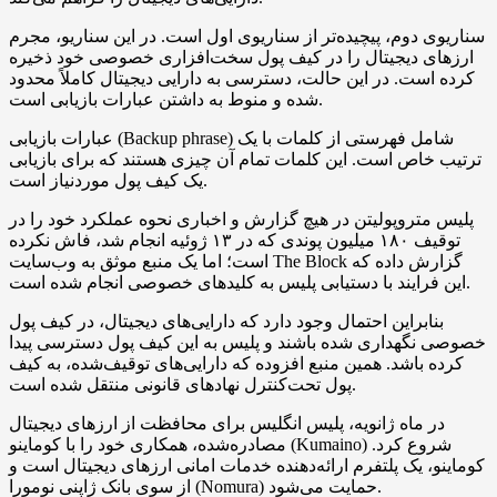
سناریوی دوم، پیچیده‌تر از سناریوی اول است. در این سناریو، مجرم
ارزهای دیجیتال را در کیف پول سخت‌افزاری خصوصی خود ذخیره
کرده است. در این حالت، دسترسی به دارایی دیجیتال کاملاً محدود
شده و منوط به داشتن عبارات بازیابی است.
عبارات بازیابی (Backup phrase) شامل فهرستی از کلمات با یک
ترتیب خاص است. این کلمات تمام آن چیزی هستند که برای بازیابی
یک کیف پول موردنیاز است.
پلیس متروپولیتن در هیچ گزارش و اخباری نحوه عملکرد خود را در
توقیف ۱۸۰ میلیون پوندی که در ۱۳ ژوئیه انجام شد، فاش نکرده
است؛ اما یک منبع موثق به وب‌سایت The Block گزارش داده که
این فرایند با دستیابی پلیس به کلیدهای خصوصی انجام شده است.
بنابراین احتمال وجود دارد که دارایی‌های دیجیتال، در کیف پول
خصوصی نگهداری شده باشند و پلیس به این کیف پول دسترسی پیدا
کرده باشد. همین منبع افزوده که دارایی‌های توقیف‌شده، به کیف
پول تحت‌کنترل نهادهای قانونی منتقل شده است.
در ماه ژانویه، پلیس انگلیس برای محافظت از ارزهای دیجیتال
مصادره‌شده، همکاری خود را با کوماینو (Kumaino) شروع کرد.
کوماینو، یک پلتفرم ارائه‌دهنده خدمات امانی ارزهای دیجیتال است و
از سوی بانک ژاپنی نومورا (Nomura) حمایت می‌شود.