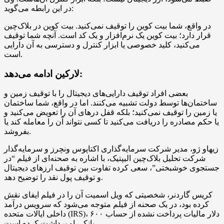
در این رابطه می‌گوید:
در واقع، شما بیت کوین را توقیف نمی‌کنید. بیت کوین در بلاک‌چین
قرار دارد؛ بیت کوین یک نرم‌افزار و یک کد است. آنچه شما توقیف
می‌کنید، کلید خصوصی یا ابزار کنترل و دسترسی به آن دارایی
است.
لارکین ادامه می‌دهد:
بعضی افراد توقیف دارایی‌های دیجیتال را با توقیف زمین و
ساختمان‌ها توسط دولت تشبیه می‌کنند. اما در واقع، شما ساختمان
یا زمین را توقیف نمی‌کنید؛ بلکه قفل درهای آن را تعویض می‌کنید و
یا حکم مصادره را دریافت می‌کنید تا کسی نتواند آن را معامله کند یا
بفروشد.
زیهاو ژو، مدیر شرکت سرمایه‌گذاری اکتاپوس ونچرز و سرمایه‌گذار
شرکت تحلیل بلاک‌چین الیپتیک، با اشاره به صحنه‌ای از فیلم “در
جستجوی خوشبختی”، سعی کرده تفاوت بین توقیف ارزهای دیجیتال
و توقیف پول نقد را توضیح دهد.
کریس گاردنر، شخصیتی که ویل اسمیت آن را در فیلم ایفای نقش
کرده بود، در یک صحنه از فیلم متوجه می‌شود که سرویس درآمد
داخلی ایالات متحده (IRS)، ۶۰۰ دلار مالیات پرداخت نشده از حساب
بانکی او برداشت کرده است.