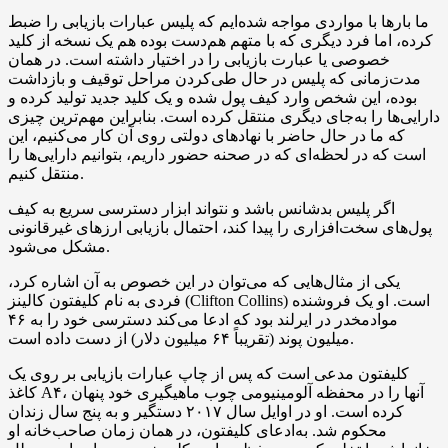
ما بارها با مواردی مواجه شده‌ایم که پلیس عبارات بازیابی را ضبط
کرده، اما فرد دیگری که با متهم هم‌دست بوده هم یک نسخه از کلید
خصوصی یا عبارت بازیابی را در اختیار داشته است. در همان
مدت‌زمانی که پلیس در حال طی‌کردن مراحل توقیف و بازداشت
بوده، این شخص وارد کیف پول شده و یک کلید جدید تولید کرده و
دارایی‌ها را به‌جای دیگری منتقل کرده است. بنابراین مهم‌ترین چیزی
که ما در حال حاضر با نهادهای دولتی روی آن کار می‌کنیم، این
است که در لحظه‌ای که در صحنه حضور داریم، بتوانیم دارایی‌ها را
منتقل کنیم.
اگر پلیس بدشانس باشد و نتواند ابزار دسترسی سریع به کیف
پول‌های سخت‌افزاری را پیدا کند، احتمال بازیابی ارزهای غیرقانونی
مشکل می‌‌شود.
یکی از مثال‌هایی که می‌توان در این خصوص به آن اشاره کرد،
فردی به نام کلیفتون کالینز (Clifton Collins) است. او یک فروشنده
موادمخدر در ایرلند بود که ادعا می‌کند دسترسی خود را به ۴۶
میلیون پوند (تقریباً ۶۴ میلیون دلار) از دست داده است.
کلیفتون مدعی است که پس از چاپ عبارات بازیابی بر روی یک
کاغذ A۴، آنها را در محفظه آلومینیومی چوب ماهیگیری خود پنهان
کرده است. او در اوایل سال ۲۰۱۷ دستگیر و به پنج سال زندان
محکوم شد. به‌ادعای کلیفتون، در همان زمان صاحب‌خانه او