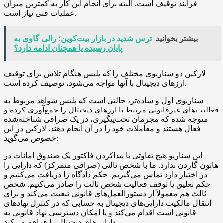
فرایند توقیف است. البته برای انجام این کار به کمترین میزان
عملیات فنی نیاز است.
بیشتر بخوانید
ترس شدید در بازار بیت‌کوین؛ رالی گاوی به
پایان رسیده یا همچنان ادامه دارد؟
لارکین دو سناریوی مختلف را که پلیس هنگام تلاش برای توقیف
ارزهای دیجیتال با آنها مواجه می‌شود، توصیف کرده است.
سناریوی اول و ساده‌تر، حالتی است که پلیس شواهد مربوط به
فعالیت‌های غیرقانونی مرتبط با ارزهای دیجیتال را جمع‌آوری کرده و
متوجه شده که مجرمان تحت‌پیگیری، در یک صرافی شناخته‌شده
فعال هستند و معاملات خود را در آن انجام دهند. لارکین در این
خصوص می‌گوید:
این سناریو هیچ تفاوتی با پیداکردن فاکتور یک صندوق امانات در
هاتون گاردن ندارد. ما با شخص ثالثی (صرافی متمرکز) که دارایی را
در اختیار دارد تماس می‌گیریم، حکم دادگاه را دریافت می‌کنیم و
حکم تعلیق یا توقف فعالیت شخص ثالث را صادر می‌کنیم. شخص
ثالث هم معمولاً از دستورالعمل‌های قانونی تبعیت می‌کند و برای
انتقال مالکیت دارایی‌های دیجیتال به حسابی که در کنترل نهادهای
قانونی است اقدام می‌کند و یا امکان دسترسی نهاد قانونی به
دارایی‌های دیجیتال را فراهم می‌کند.