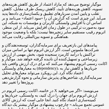
موگیار توضیح می‌دهد که مازاد اعتماد از طریق کاهش هزینه‌های
تسویه، کاهش هزینه‌های تأیید، کاهش ریسک طرف مقابل، کاهش
تقلب و پایین آمدن سربارهای تطبیق و یکسان‌سازی داده‌ها پدید
می‌آید. این چیزی است که گزارش آن را «سود اعتماد» می‌نامد و بر
اساس آن با افزایش وابستگی کاربران و مؤسسات به شبکه، این
سود به‌صورت ترکیبی در طول زمان افزایش می‌یابد. از این منظر،
اتریوم رقیب مستقیم سایر زنجیره‌ها نیست؛ بلکه با وضعیت موجود
هماهنگی و تسویه بین‌المللی رقابت می‌کند.
پیامدهای این بازتعریف برای سرمایه‌گذاران، توسعه‌دهندگان و
شرکت‌ها ملموس است. اگر ارزش اتریوم تنها بر اساس میزان
تراکنش یا درآمد کارمزد سنجیده شود، بخش مهمی از ارزش
زیرساختی و تسهیل‌کننده آن نادیده گرفته خواهد شد. موگیار و
اکانت رسمی اتریوم پیشنهاد می‌کنند که برای درک ارزش واقعی باید
به معیارهای وابستگی (dependency)، جریان‌ها و کاهش نیاز به
اعتماد نگاه کرد. این رویکرد می‌تواند معیارهای تحلیل
سرمایه‌گذاری، شاخص‌های پذیرش سازمانی و نحوه گزارش‌دهی
پروژه‌ها را تغییر دهد.
در خاتمه، اکانت رسمی اتریوم در X می‌نویسد: «اگر می‌خواهید
ارزش اتریوم برای جهان را درک کنید، به وابستگی، جریان‌ها و
کمینه‌سازی اعتماد نگاه کنید. آنجا جایی است که ارزش کالای
عمومی تجمع می‌یابد.» چارچوب پیشنهادی موگیار بیشتر یک دیدگاه