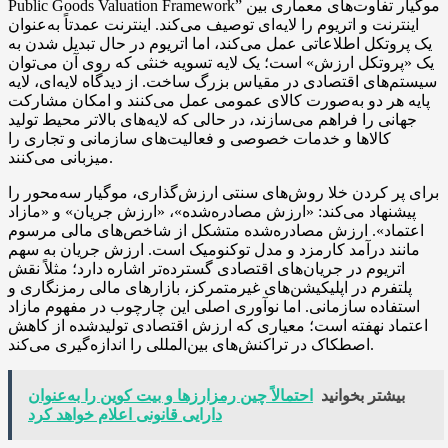
Public Goods Valuation Framework” موگیار تفاوت‌های معماری بین
اینترنت و اتریوم را لایه‌ای توصیف می‌کند. اینترنت عمدتاً به‌عنوان
یک پروتکل اطلاعاتی عمل می‌کند، اما اتریوم در حال تبدیل شدن به
یک «پروتکل ارزش» است؛ یک لایه تسویه خنثی که روی آن می‌توان
سیستم‌های اقتصادی در مقیاس بزرگ ساخت. از دیدگاه لایه‌ای، لایه
پایه هر دو به‌صورت کالای عمومی عمل می‌کنند و امکان مشارکت
جهانی را فراهم می‌سازند، در حالی که لایه‌های بالاتر محیط تولید
کالاها و خدمات خصوصی و فعالیت‌های سازمانی و تجاری را
میزبانی می‌کنند.
برای پر کردن خلا روش‌های سنتی ارزش‌گذاری، موگیار سه‌محور را
پیشنهاد می‌کند: «ارزش مصادره‌شده»، «ارزش جریان» و «مازاد
اعتماد». ارزش مصادره‌شده متشکل از شاخص‌های مالی مرسوم
مانند درآمد کارمزد و مدل توکنومیک است. ارزش جریان به سهم
اتریوم در جریان‌های اقتصادی گسترده‌تر اشاره دارد؛ مثلاً نقش
پلتفرم در اپلیکیشن‌های غیرمتمرکز، بازارهای مالی رمزنگاری و
استفاده سازمانی. اما نوآوری اصلی این چارچوب در مفهوم مازاد
اعتماد نهفته است؛ معیاری که ارزش اقتصادی تولیدشده از کاهش
اصطکاک در تراکنش‌های بین‌المللی را اندازه‌گیری می‌کند.
بیشتر بخوانید
احتمالاً چین رمزارزها و بیت کوین را به‌عنوان
دارایی قانونی اعلام خواهد کرد