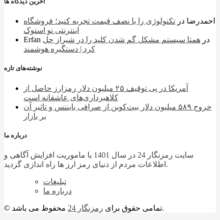
آخرین دیدگاه ها
احمدرضا
در
تکنولوژی را با نصف قیمت تجربه کنید؛ فروشگاه
اینترنتی نو استوک
در
همتا سیستم مشکل گم شدن کلید را در شیراز حل
Erfan
کرد | دستگیره هوشمند
نوشته‌های تازه
آمریکا در پی توقیف ۲۵ میلیون دلار رمزارز حاصل از
کلاهبرداری‌های عاشقانه است
خروج ۵۸۹ میلیون دلار بیت‌کوین از صرافی بایننس و تاثیر آن
بر بازار
درباره ما
سایت رمزنگار 24 در سال 1401 با ماموریت افزایش آگاهی و
اطلاعات مردم از دنیای رمز ارز ها راه اندازی گردید.
تبلیغات
درباره ما
محفوظ می باشد.
© تمامی حقوق برای
رمزنگار 24