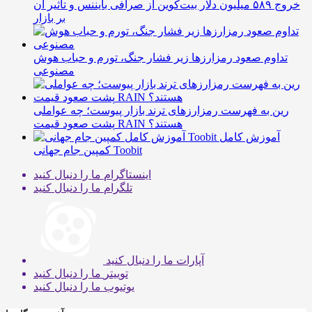
خروج ۵۸۹ میلیون دلار بیت‌کوین از صرافی بایننس و تاثیر آن
بر بازار
تداوم صعود رمزارزها زیر فشار جنگ، تورم و حباب هوش
مصنوعی
رین به فهرست رمزارزهای ترند بازار پیوست؛ چه عواملی
پشت صعود قیمت RAIN هستند؟
آموزش کامل
کمپین جام جهانی Toobit
اینستاگرام
ما را دنبال کنید
تلگرام
ما را دنبال کنید
آپارات
ما را دنبال کنید
توییتر
ما را دنبال کنید
یوتیوب
ما را دنبال کنید