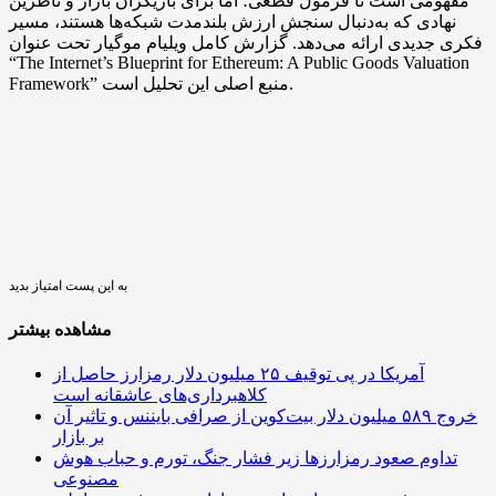
مفهومی است تا فرمول قطعی؛ اما برای بازیگران بازار و ناظرین
نهادی که به‌دنبال سنجش ارزش بلندمدت شبکه‌ها هستند، مسیر
فکری جدیدی ارائه می‌دهد. گزارش کامل ویلیام موگیار تحت عنوان
“The Internet’s Blueprint for Ethereum: A Public Goods Valuation
Framework” منبع اصلی این تحلیل است.
به این پست امتیاز بدید
مشاهده بیشتر
آمریکا در پی توقیف ۲۵ میلیون دلار رمزارز حاصل از
کلاهبرداری‌های عاشقانه است
خروج ۵۸۹ میلیون دلار بیت‌کوین از صرافی بایننس و تاثیر آن
بر بازار
تداوم صعود رمزارزها زیر فشار جنگ، تورم و حباب هوش
مصنوعی