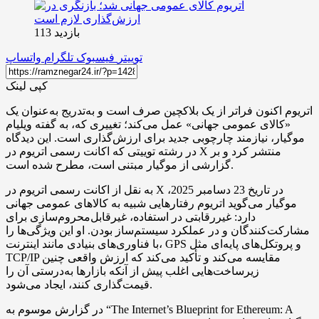
بازدید 113
توییتر
فیسبوک
تلگرام
واتساپ
کپی لینک
اتریوم اکنون فراتر از یک بلاکچین صرف است و به‌تدریج به‌عنوان یک
«کالای عمومی جهانی» عمل می‌کند؛ تغییری که، به گفته ویلیام
موگیار، نیازمند چارچوبی جدید برای ارزش‌گذاری است. این دیدگاه
در رشته توییتی که اکانت رسمی اتریوم در X منتشر کرد و بر
گزارشی از موگیار مبتنی است، مطرح شده است.
به نقل از اکانت رسمی اتریوم در X در تاریخ 23 دسامبر 2025،
موگیار می‌گوید اتریوم رفتارهایی شبیه به کالاهای عمومی جهانی
دارد: غیررقابتی در استفاده، غیرقابل‌محروم‌سازی برای
مشارکت‌کنندگان و در عملکرد سیستم‌ساز بودن. او این ویژگی‌ها را
با فناوری‌های بنیادی مانند اینترنت، GPS و پروتکل‌های پایه‌ای مثل
TCP/IP مقایسه می‌کند و تأکید می‌کند که ارزش واقعی چنین
زیرساخت‌هایی اغلب پیش از آنکه بازارها به‌درستی آن را
قیمت‌گذاری کنند، ایجاد می‌شود.
در گزارش موسوم به “The Internet’s Blueprint for Ethereum: A