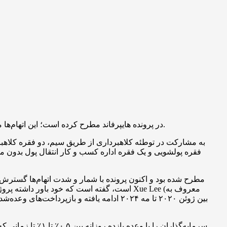
دادستانی آمریکا اتهام‌های تازه‌ای علیه Rodney Burton ملقب به “Bitcoin Rodney” در پرونده هایپرفاند مطرح کرده است؛ این اتهام‌ها ممکن است هر یک تا ۲۰ سال زندان به همراه داشته باشند.