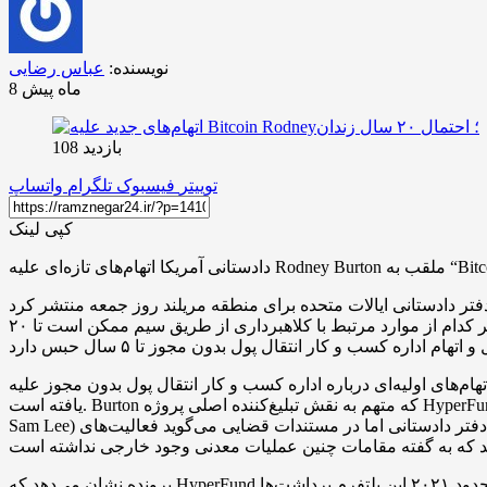
نویسنده:
عباس رضایی
8 ماه پیش
بازدید 108
توییتر
فیسبوک
تلگرام
واتساپ
کپی لینک
 منطقه مریلند روز جمعه منتشر کرد، Burton به مشارکت در توطئه کلاهبرداری از طریق سیم، دو فقره کلاهبرداری از طریق سیم، هفت
فقره پولشویی و یک فقره اداره کسب و کار انتقال پول بدون مجوز متهم شده است. به نقل از پرونده، در صورت محکومیت او برای هر کدام از موارد مرتبط با کلاهبرداری از طریق سیم ممکن است تا ۲۰
واست جایگزین شکایتی است که در ژانویه ۲۰۲۴ با اتهام‌های اولیه‌ای درباره اداره کسب و کار انتقال پول بدون مجوز علیه Burton مطرح شده بود و اکنون پرونده با شمار و شدت اتهام‌ها گسترش
یافته است. Burton که متهم به نقش تبلیغ‌کننده اصلی پروژه HyperFund یا HyperVerse است، گفته است که خود باور داشته پروژه مشروع است و در پرونده مدعی شده هم‌بنیان‌گذار Xue Lee (معروف به
Sam Lee) مسئول فریب سرمایه‌گذاران و تبلیغ‌کنندگان بوده است. دفتر دادستانی اما در مستندات قضایی می‌گوید فعالیت‌های HyperFund بین ژوئن ۲۰۲۰ تا مه ۲۰۲۴ ادامه یافته و بازپرداخت‌های وعده‌شده
پرونده نشان می‌دهد که HyperFund سرمایه‌گذاران را با وعده بازده روزانه بین ۰.۵٪ تا ۱٪ تا زمانی که سرمایه آنها دو یا سه برابر شود جذب می‌کرد. دادستان‌ها می‌گویند از حدود ۲۰۲۱ این پلتفرم برداشت‌ها