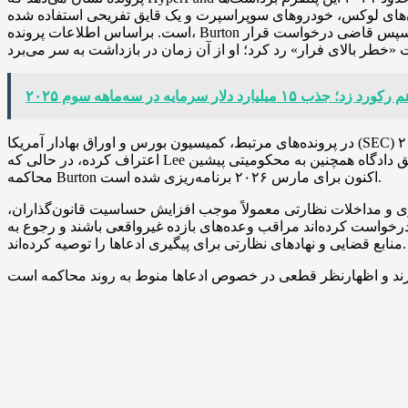
مان‌های لوکس، خودروهای سوپراسپرت و یک قایق تفریحی استفاده شده
است. براساس اطلاعات پرونده، Burton در ژانویه ۲۰۲۴ در فرودگاه بین‌المللی میامی هنگام تلاش برای ترک کشور با بلیت یک طرفه به امارات متحده عربی بازداشت شد و سپس قاضی درخواست قرار
در پرونده‌های مرتبط، کمیسیون بورس و اوراق بهادار آمریکا (SEC) در ژانویه ۲۰۲۴ Xue Lee و Brenda Chunga (با نام تبلیغاتی “Bitcoin Beautee”) را متهم کرد؛ Chunga به اتهامات رسیدگی شده و به جرم
اعتراف کرده، در حالی که Lee همچنان تحت تعقیب است. سوابق دادگاه همچنین به محکومیتی پیشین Burton در ارتباط با توطئه توزیع کوکائین اشاره می‌کند که پیشینه قضایی او را پیچیده‌تر می‌سازد.
محاکمه Burton اکنون برای مارس ۲۰۲۶ برنامه‌ریزی شده است.
رداری و مداخلات نظارتی معمولاً موجب افزایش حساسیت قانون‌گذاران،
رخواست کرده‌اند مراقب وعده‌های بازده غیرواقعی باشند و رجوع به
منابع قضایی و نهادهای نظارتی برای پیگیری ادعاها را توصیه کرده‌اند.