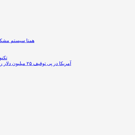
همتا سیستم مشکل 
تکنو
آمریکا در پی توقیف ۲۵ میلیون دلار رمزارز حاصل از کلاهبرداری‌های عاشقانه است