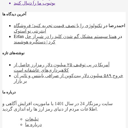
یوتیوب
ما را دنبال کنید
آخرین دیدگاه ها
احمدرضا
در
تکنولوژی را با نصف قیمت تجربه کنید؛ فروشگاه
اینترنتی نو استوک
در
همتا سیستم مشکل گم شدن کلید را در شیراز حل
Erfan
کرد | دستگیره هوشمند
نوشته‌های تازه
آمریکا در پی توقیف ۲۵ میلیون دلار رمزارز حاصل از
کلاهبرداری‌های عاشقانه است
خروج ۵۸۹ میلیون دلار بیت‌کوین از صرافی بایننس و تاثیر آن
بر بازار
درباره ما
سایت رمزنگار 24 در سال 1401 با ماموریت افزایش آگاهی و
اطلاعات مردم از دنیای رمز ارز ها راه اندازی گردید.
تبلیغات
درباره ما