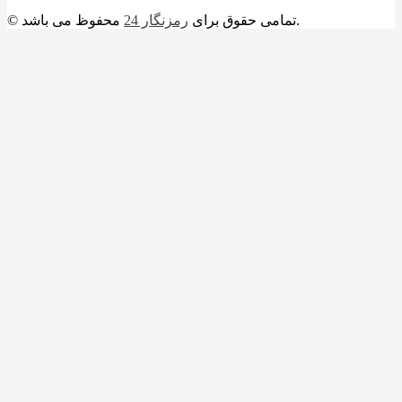
محفوظ می باشد.
© تمامی حقوق برای
رمزنگار 24