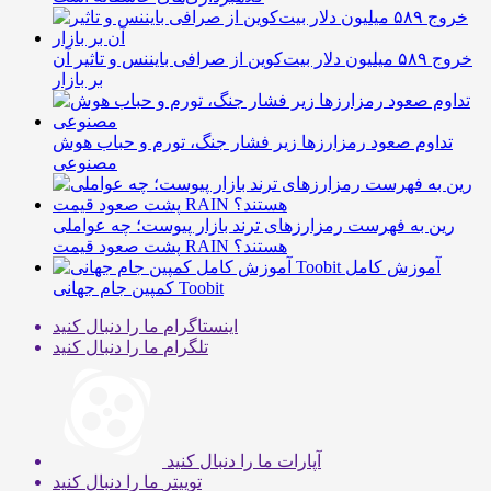
خروج ۵۸۹ میلیون دلار بیت‌کوین از صرافی بایننس و تاثیر آن
بر بازار
تداوم صعود رمزارزها زیر فشار جنگ، تورم و حباب هوش
مصنوعی
رین به فهرست رمزارزهای ترند بازار پیوست؛ چه عواملی
پشت صعود قیمت RAIN هستند؟
آموزش کامل
کمپین جام جهانی Toobit
اینستاگرام
ما را دنبال کنید
تلگرام
ما را دنبال کنید
آپارات
ما را دنبال کنید
توییتر
ما را دنبال کنید