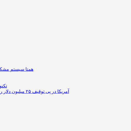
همتا سیستم مشکل 
تکنو
آمریکا در پی توقیف ۲۵ میلیون دلار رمزارز حاصل از کلاهبرداری‌های عاشقانه است