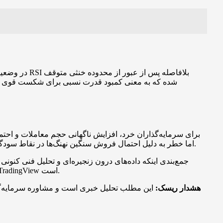
شده که به معنی کمبود قدرت نسبی برای شکست قوی سط
برای سرمایه‌گذاران خرد، افزایش ناگهانی حجم معاملات و ا
اما خطر به دلیل احتمال فروش سنگین نهنگ‌ها در نقاط سودگیری و ایجاد اصلاحات ناگهانی. بنابراین توصیه تحلیلگران احتیاط در تعیین نقطه ورود، مدیریت ریسک و استفاده از ابزارهای توقف ضرر است.
حدود 0.24 و 0.2725 دلار وابسته به مشارکت پهنه وسیع‌تری از بازار است. منابع اصلی این گزارش‌ها شامل داده‌های Santiment و نمودارهای TradingView است.
هشدار ریسک:
این مطلب تحلیل خبری است و مشاوره سرمایه‌گذا