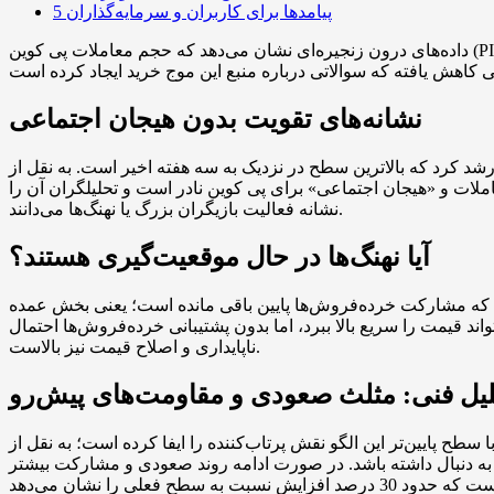
پیامدها برای کاربران و سرمایه‌گذاران
5
داده‌های درون زنجیره‌ای نشان می‌دهد که حجم معاملات پی کوین (PI) به‌طور غیرمعمولی افزایش یافته و قیمت این توکن برای هفت روز متوالی رشد کرده است. همزمان، شاخص حضور شبکه‌های
نشانه‌های تقویت بدون هیجان اجتماعی
‌ای، حجم معاملات پی کوین در روز دوشنبه تا حدود 8 میلیون دلار رشد کرد که بالاترین سطح در نزدیک به سه هفته اخیر است. به نقل از Santiment، این افزایش حجم در
ات و «هیجان اجتماعی» برای پی کوین نادر است و تحلیلگران آن را
نشانه فعالیت بازیگران بزرگ یا نهنگ‌ها می‌دانند.
آیا نهنگ‌ها در حال موقعیت‌گیری هستند؟
ه که مشارکت خرده‌فروش‌ها پایین باقی مانده است؛ یعنی بخش عمده
 قیمت را سریع بالا ببرد، اما بدون پشتیبانی خرده‌فروش‌ها احتمال
ناپایداری و اصلاح قیمت نیز بالاست.
یل فنی: مثلث صعودی و مقاومت‌های پیش‌رو
 نقش پرتاب‌کننده را ایفا کرده است؛ به نقل از TradingView، مقاومت بالایی الگو
 در صورت شکست مستحکم می‌تواند اهداف کوتاه‌مدت تا حدود 0.24 دلار (حدود 13 درصد رشد) را به دنبال داشته باشد. در صورت ادامه روند صعودی و مشارکت بیشتر