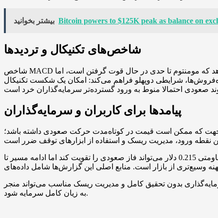
Bitcoin powers to $125K peak as balance on excha
بیشتر بخوانید
شاخص‌های تکنیکال و تردیدها
شاخص MACD در وضعیت فعلی فاصله‌ای اندک اما افزایشی نسبت به خط سیگنال نشان می‌دهد که مومنتوم تا حدی در حال قوت گرفتن است، اما RSI بلافاصله پس از عبور از محدوده خنثی متوقف
فروش‌ها، شرایطی دوپهلو فراهم می‌کند: امکان یک شکست تکنیکال
پیامدها برای کاربران و سرمایه‌گذاران
ین جهت که ممکن است قیمت در کوتاه‌مدت حرکت صعودی داشته باشد؛
جمع‌بندی اینکه داده‌های درون زنجیره‌ای و تحلیل فنی کنونی نشان می‌دهد پی کوین در آستانه یک آزمون مهم قرار دارد؛ شکست مقاومتی 0.215 دلار می‌تواند فاز صعودی را تقویت کند اما ادامه مسیر تا
مایه‌گذاری بدون تحقیق کامل و مدیریت ریسک مناسب می‌تواند منجر
به زیان کامل سرمایه شود.