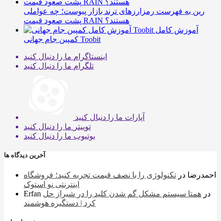
رین به فهرست رمزارزهای ترند بازار پیوست؛ چه عواملی
پشت صعود قیمت RAIN هستند؟
آموزش کامل
کمپین جام جهانی Toobit
اینستاگرام
ما را دنبال کنید
تلگرام
ما را دنبال کنید
آپارات
ما را دنبال کنید
توییتر
ما را دنبال کنید
یوتیوب
ما را دنبال کنید
آخرین دیدگاه ها
احمدرضا
در
تکنولوژی را با نصف قیمت تجربه کنید؛ فروشگاه
اینترنتی نو استوک
در
همتا سیستم مشکل گم شدن کلید را در شیراز حل
Erfan
کرد | دستگیره هوشمند