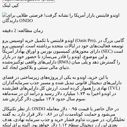
کپی لینک
زمان مطالعه:
2
دقیقه
اوندو فایننس با تکمیل خرید اوسیس پرو (Oasis Pro)، گامی بزرگ در
توسعه فعالیت‌های خود در ایالات متحده برداشته است. اوسیس پرو
دارای مجوزهای کمیسیون بورس و اوراق بهادار آمریکا (SEC) است
و این موضوع، اوندو را قادر می‌سازد تا حضور خود در بازار
دارایی‌های واقعی توکنیزه‌شده (RWA) را گسترش دهد و پلی میان
دنیای مالی سنتی و بلاکچین ایجاد کند.
با این خرید، اوندو به یکی از پروژه‌های زیرساختی در فضای
دارایی‌های دیجیتال قانونی تبدیل شده و مسیر جذب سرمایه‌گذاران
نهادی را هموار کرده است. ارزش کل دارایی‌های قفل‌شده (TVL)
در اوندو اخیراً به ۱.۷۴ میلیارد دلار رسید و درآمد آن در سه‌ماهه
سوم سال حدود ۱۳.۷ میلیون دلار گزارش شد.
از نظر تکنیکال، ONDO در حال حاضر با قیمت ۰.۹۵ دلار معامله
می‌شود و حمایت کوتاه‌مدت آن در ۰.۸۶ دلار قرار دارد. به گفته
تحلیلگران، در صورت تداوم فشار خرید و جذب سرمایه نهادی، هدف
بعدی این ارز دیجیتال سطح ۱.۱۲ دلار خواهد بود. البته برای اینکه