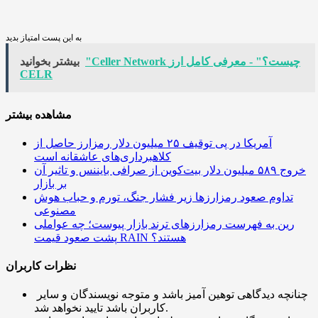
به این پست امتیاز بدید
"Celler Network چیست؟" - معرفی کامل ارز
بیشتر بخوانید
CELR
مشاهده بیشتر
آمریکا در پی توقیف ۲۵ میلیون دلار رمزارز حاصل از
کلاهبرداری‌های عاشقانه است
خروج ۵۸۹ میلیون دلار بیت‌کوین از صرافی بایننس و تاثیر آن
بر بازار
تداوم صعود رمزارزها زیر فشار جنگ، تورم و حباب هوش
مصنوعی
رین به فهرست رمزارزهای ترند بازار پیوست؛ چه عواملی
پشت صعود قیمت RAIN هستند؟
نظرات کاربران
چنانچه دیدگاهی توهین آمیز باشد و متوجه نویسندگان و سایر
کاربران باشد تایید نخواهد شد.