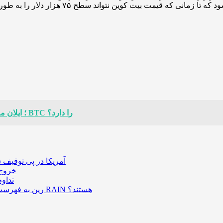
انتقال ۳۱۳ میلیون دلاری SpaceX؛ ایلان ماسک قصد فروش BTC را دارد؟
آمریکا در پی توقیف ۲۵ میلیون دلار رمزارز حاصل از کلاهبرداری‌های عاشقانه است
خروج ۵۸۹ میلیون دلار بیت‌کوین از صرافی بایننس و تاثیر
تداو
رین به فهرست رمزارزهای ترند بازار پیوست؛ چه عواملی پشت صعود قیمت RAIN هستند؟