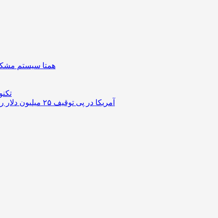
همتا سیستم مشکل 
تکنو
آمریکا در پی توقیف ۲۵ میلیون دلار رمزارز حاصل از کلاهبرداری‌های عاشقانه است