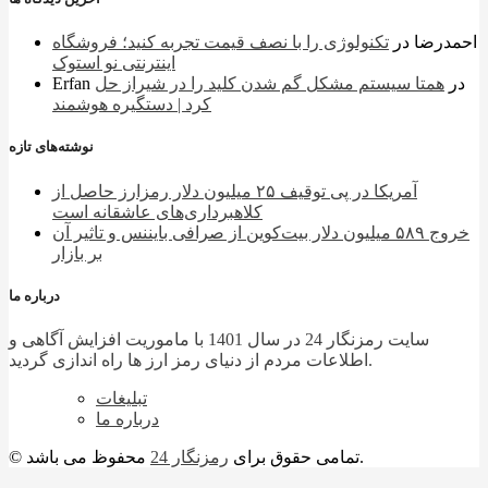
احمدرضا
در
تکنولوژی را با نصف قیمت تجربه کنید؛ فروشگاه
اینترنتی نو استوک
در
همتا سیستم مشکل گم شدن کلید را در شیراز حل
Erfan
کرد | دستگیره هوشمند
نوشته‌های تازه
آمریکا در پی توقیف ۲۵ میلیون دلار رمزارز حاصل از
کلاهبرداری‌های عاشقانه است
خروج ۵۸۹ میلیون دلار بیت‌کوین از صرافی بایننس و تاثیر آن
بر بازار
درباره ما
سایت رمزنگار 24 در سال 1401 با ماموریت افزایش آگاهی و
اطلاعات مردم از دنیای رمز ارز ها راه اندازی گردید.
تبلیغات
درباره ما
محفوظ می باشد.
© تمامی حقوق برای
رمزنگار 24