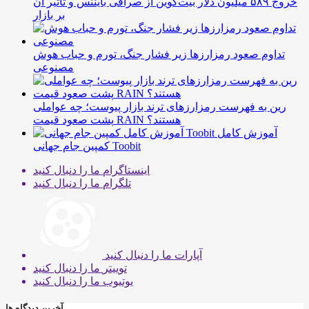
خروج ۵۸۹ میلیون دلار بیت‌کوین از صرافی بایننس و تاثیر آن
بر بازار
تداوم صعود رمزارزها زیر فشار جنگ، تورم و حباب هوش
مصنوعی
رین به فهرست رمزارزهای ترند بازار پیوست؛ چه عواملی
پشت صعود قیمت RAIN هستند؟
آموزش کامل
کمپین جام جهانی Toobit
اینستاگرام
ما را دنبال کنید
تلگرام
ما را دنبال کنید
آپارات
ما را دنبال کنید
توییتر
ما را دنبال کنید
یوتیوب
ما را دنبال کنید
آخرین دیدگاه ها