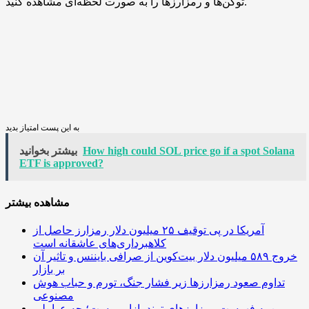
توکن‌ها و رمزارزها را به صورت لحظه‌ای مشاهده کنید.
به این پست امتیاز بدید
How high could SOL price go if a spot Solana
بیشتر بخوانید
ETF is approved?
مشاهده بیشتر
آمریکا در پی توقیف ۲۵ میلیون دلار رمزارز حاصل از
کلاهبرداری‌های عاشقانه است
خروج ۵۸۹ میلیون دلار بیت‌کوین از صرافی بایننس و تاثیر آن
بر بازار
تداوم صعود رمزارزها زیر فشار جنگ، تورم و حباب هوش
مصنوعی
رین به فهرست رمزارزهای ترند بازار پیوست؛ چه عواملی