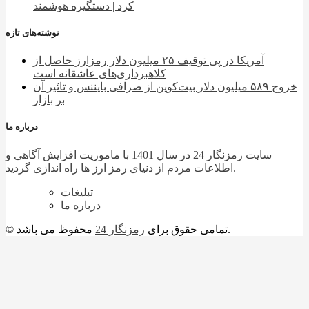
کرد | دستگیره هوشمند
نوشته‌های تازه
آمریکا در پی توقیف ۲۵ میلیون دلار رمزارز حاصل از
کلاهبرداری‌های عاشقانه است
خروج ۵۸۹ میلیون دلار بیت‌کوین از صرافی بایننس و تاثیر آن
بر بازار
درباره ما
سایت رمزنگار 24 در سال 1401 با ماموریت افزایش آگاهی و
اطلاعات مردم از دنیای رمز ارز ها راه اندازی گردید.
تبلیغات
درباره ما
محفوظ می باشد.
© تمامی حقوق برای
رمزنگار 24