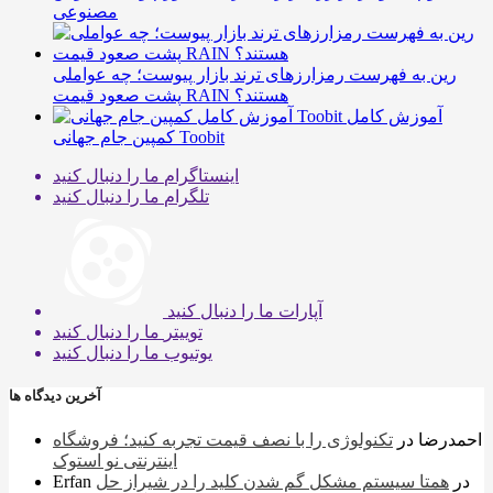
مصنوعی
رین به فهرست رمزارزهای ترند بازار پیوست؛ چه عواملی
پشت صعود قیمت RAIN هستند؟
آموزش کامل
کمپین جام جهانی Toobit
اینستاگرام
ما را دنبال کنید
تلگرام
ما را دنبال کنید
آپارات
ما را دنبال کنید
توییتر
ما را دنبال کنید
یوتیوب
ما را دنبال کنید
آخرین دیدگاه ها
احمدرضا
در
تکنولوژی را با نصف قیمت تجربه کنید؛ فروشگاه
اینترنتی نو استوک
در
همتا سیستم مشکل گم شدن کلید را در شیراز حل
Erfan