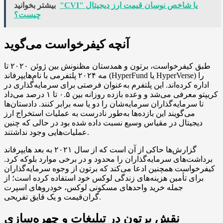
"CVI" یا شاخص نوسان قیمت ارز دیجیتال
بیشتر بخوانید
چیست؟
آنچه کیفرخواست می‌گوید
طبق کیفرخواست، برتون و همدستان مظنونش بین ژوئن ۲۰۲۰ تا
مه ۲۰۲۴ پلتفرمی با نام‌هایپرفاند (HyperFund یا HyperVerse) را
اداره کرده‌اند. این پلتفرم به‌عنوان فرصتی برای سرمایه‌گذاری در
کریپتو معرفی می‌شد و وعده بازده روزانه بین ۰.۵ تا ۱ درصد می‌داد
تا سرمایه‌گذاران سرمایه‌شان را دو یا سه برابر کنند. دادستان‌ها
می‌گویند این بازده‌ها به‌طور نادرست به عملیات استخراج ارز
دیجیتال در مقیاس وسیع نسبت داده شده بود در حالی که چنین
عملیات‌هایی وجود نداشتند.
گزارش‌ها حاکی از آن است که از سال ۲۰۲۱ به بعد هایپرفاند
برداشت‌های سرمایه‌گذاران را محدود و در برخی موارد بلوکه کرد.
کیفرخواست همچنین ادعا می‌کند که برتون از وجوه سرمایه‌گذاران
برای تأمین هزینه‌های زندگی لوکس خود استفاده کرده است؛ از
جمله خرید واحدهای مسکونی لوکس، خودروهای اسپرت
گران‌قیمت و یک قایق تفریحی.
نقش برتون در تبلیغات و چهره‌سازی