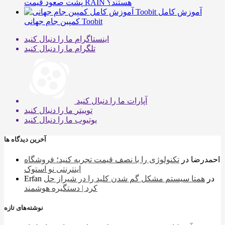
پشت صعود قیمت RAIN هستند؟
آموزش کامل
کمپین جام جهانی Toobit
اینستاگرام
ما را دنبال کنید
تلگرام
ما را دنبال کنید
آپارات
ما را دنبال کنید
توییتر
ما را دنبال کنید
یوتیوب
ما را دنبال کنید
آخرین دیدگاه ها
احمدرضا
در
تکنولوژی را با نصف قیمت تجربه کنید؛ فروشگاه
اینترنتی نو استوک
در
همتا سیستم مشکل گم شدن کلید را در شیراز حل
Erfan
کرد | دستگیره هوشمند
نوشته‌های تازه