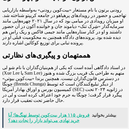
رودنی برتون با نام مستعار «بیت‌کوین رودنی» به‌واسطه بازاریابی
تهاجمی و حضور در رویدادهای پرهیاهو در جامعه کریپتو شناخته شد.
او میزبان رویدادی در میامی بود که در سال ۲۰۲۱ چهره‌هایی مانند
سرمایه‌گذار «شِرک تنک» دیاموند جان و خواننده آکون در آن حضور
داشتند و او در کنار ستاره‌هایی مانند جیمی فاکس و ریک راس هم
دیده شده بود. پرونده‌های دادگاه همچنین به محکومیت قبلی او در
پرونده تبانی برای توزیع کوکائین اشاره دارند.
هممتهمان و پیگیری‌های نظارتی
در اسناد دادگاهی آمده است که یکی از هم‌بنیان‌گذاران با نام شو لی
(Xue Lee یا Sam Lee) متهم به طراحی یک فریب بزرگ شده و هنوز
در دسترس قانون‌گذاران نیست. همچنین برندا «بیت‌کوین بیوتی»
چونگا (Brenda Chunga) از دیگر تبلیغ‌کنندگان است که توسط
کمیسیون بورس و اوراق بهادار آمریکا (SEC) در ژانویه ۲۰۲۴ تحت
پیگرد قرار گرفت؛ چونگا به جرم خود اعتراف کرده است و لی در
حال حاضر تحت تعقیب قرار دارد.
بیشتر بخوانید
فروش ۱۱۵ هزار بیت‌کوین توسط نهنگ‌ها؛ آیا
خرید نهادی می‌تواند بازار را نجات دهد؟