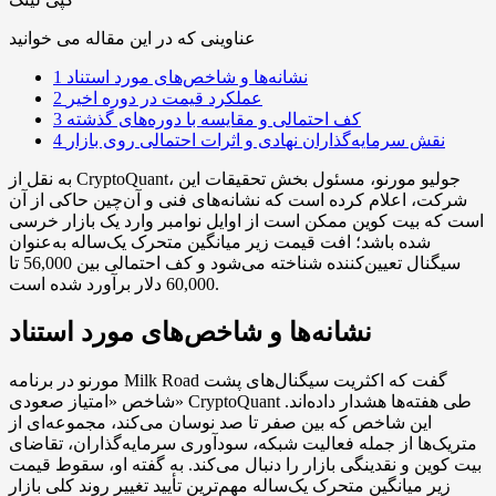
عناوینی که در این مقاله می خوانید
نشانه‌ها و شاخص‌های مورد استناد
1
عملکرد قیمت در دوره اخیر
2
کف احتمالی و مقایسه با دوره‌های گذشته
3
نقش سرمایه‌گذاران نهادی و اثرات احتمالی روی بازار
4
به نقل از CryptoQuant، جولیو مورنو، مسئول بخش تحقیقات این
شرکت، اعلام کرده است که نشانه‌های فنی و آن‌چین حاکی از آن
است که بیت کوین ممکن است از اوایل نوامبر وارد یک بازار خرسی
شده باشد؛ افت قیمت زیر میانگین متحرک یک‌ساله به‌عنوان
سیگنال تعیین‌کننده شناخته می‌شود و کف احتمالی بین 56,000 تا
60,000 دلار برآورد شده است.
نشانه‌ها و شاخص‌های مورد استناد
مورنو در برنامه Milk Road گفت که اکثریت سیگنال‌های پشت
شاخص «امتیاز صعودی» CryptoQuant طی هفته‌ها هشدار داده‌اند.
این شاخص که بین صفر تا صد نوسان می‌کند، مجموعه‌ای از
متریک‌ها از جمله فعالیت شبکه، سودآوری سرمایه‌گذاران، تقاضای
بیت کوین و نقدینگی بازار را دنبال می‌کند. به گفته او، سقوط قیمت
زیر میانگین متحرک یک‌ساله مهم‌ترین تأیید تغییر روند کلی بازار