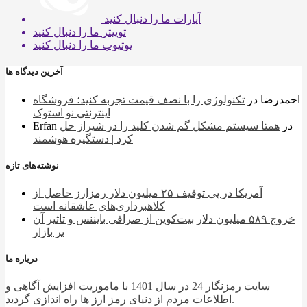
آپارات
ما را دنبال کنید
توییتر
ما را دنبال کنید
یوتیوب
ما را دنبال کنید
آخرین دیدگاه ها
احمدرضا
در
تکنولوژی را با نصف قیمت تجربه کنید؛ فروشگاه
اینترنتی نو استوک
در
همتا سیستم مشکل گم شدن کلید را در شیراز حل
Erfan
کرد | دستگیره هوشمند
نوشته‌های تازه
آمریکا در پی توقیف ۲۵ میلیون دلار رمزارز حاصل از
کلاهبرداری‌های عاشقانه است
خروج ۵۸۹ میلیون دلار بیت‌کوین از صرافی بایننس و تاثیر آن
بر بازار
درباره ما
سایت رمزنگار 24 در سال 1401 با ماموریت افزایش آگاهی و
اطلاعات مردم از دنیای رمز ارز ها راه اندازی گردید.