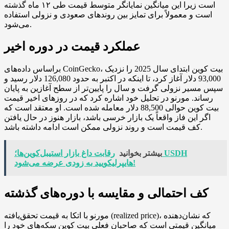
است زیرا این میانگین نمایانگر متوسط قیمت طی ۱۲ ماه گذشته
است و معمولاً برای تمایز بین روندهای صعودی و نزولی استفاده
می‌شود.
عملکرد قیمت در دوره اخیر
براساس داده‌های CoinGecko، بیت کوین ابتدای سال 2025 را نزدیک
93,000 دلار آغاز کرد، تا اینکه در اکتبر به حدود 126,080 دلار رسید و
سپس مسیر نزولی گرفت و سال را پایین‌تر از سطح آغازین به پایان
رساند. مورنو در تحلیل خود اشاره کرد که در روزهای اخیر قیمت
بیت کوین حوالی 88,500 دلار معامله شده است. او معتقد است که
اگر این فاز واقعاً یک بازار خرسی باشد، بازار هنوز در حال یافتن
کف قیمت است و روند نزولی ممکن است ادامه داشته باشد.
بیشتر بخوانید
رقابت داغ بازار استیبل‌کوین‌ها؛ USDH
هایپرلیکویید به زودی عرضه می‌شود!
کف احتمالی و مقایسه با دوره‌های گذشته
مورنو با اتکا به قیمت تحقق‌یافته (realized price)، که نشان‌دهنده
میانگین قیمتی است که صاحبان فعلی بیت کوین سکه‌های خود را