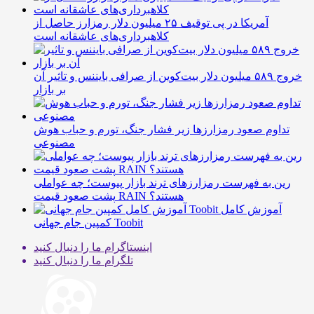
آمریکا در پی توقیف ۲۵ میلیون دلار رمزارز حاصل از
کلاهبرداری‌های عاشقانه است
خروج ۵۸۹ میلیون دلار بیت‌کوین از صرافی بایننس و تاثیر آن
بر بازار
تداوم صعود رمزارزها زیر فشار جنگ، تورم و حباب هوش
مصنوعی
رین به فهرست رمزارزهای ترند بازار پیوست؛ چه عواملی
پشت صعود قیمت RAIN هستند؟
آموزش کامل
کمپین جام جهانی Toobit
اینستاگرام
ما را دنبال کنید
تلگرام
ما را دنبال کنید