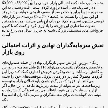
به‌دست آورده‌اند، کف احتمالی بازار خرسی را بین 56,000 تا 60,000
دلار طی یک سال آینده برآورد کرده است. افت رسیدن به این
محدوده حدوداً برابر با 55 درصد از سقف تاریخی خواهد بود؛ هرچند
او این میزان را نسبت به افت‌های 70 تا 80 درصدی در بازارهای
خرسی پیشین، نسبی و کم‌تر دردناک ارزیابی می‌کند. مورنو همچنین
تفاوت ساختاری این چرخه را یادآوری کرد و گفت که تا کنون
فروپاشی‌های سیستمی بزرگی شبیه به جریان سال 2022 رخ نداده
است.
نقش سرمایه‌گذاران نهادی و اثرات احتمالی
روی بازار
از نگاه مورنو، افزایش سهم بازیگران نهادی از جمله صندوق‌های
قابل معامله در بورس (ETF) و تخصیص‌دهندگان بلندمدت می‌تواند
به کاهش نوسانات و محدودکردن فروش اجباری کمک کند زیرا این
گروه‌ها معمولاً کمتر در دوره‌های نزولی موقعیت‌های خود را تخلیه
می‌کنند. او افزود که بزرگ‌تر شدن پایه فعالان بازار و توسعه
زیرساخت‌ها نیز می‌تواند از شدت ریزش‌ها بکاهد. با این حال، اگر
بازار وارد فاز خرسی شود، انتظار می‌رود نقدینگی کاهش یابد و
نوسانات کوتاه‌مدت برای معامله‌گران و سرمایه‌گذاران ادامه پیدا
کند.
دیدگاه CryptoQuant این احتمال را نیز به‌وجود می‌آورد که انتظارات