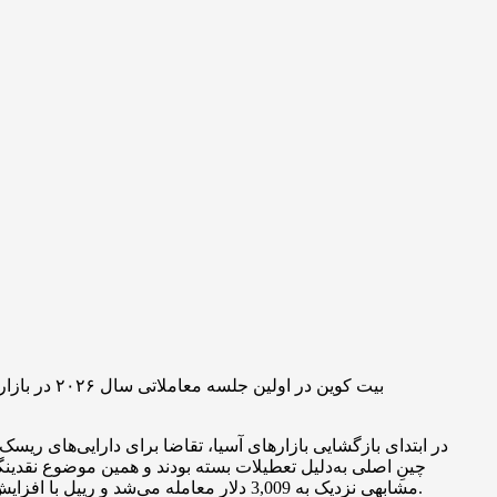
در ابتدای بازگشایی بازارهای آسیا، تقاضا برای دارایی‌های ریس
مشابهی نزدیک به 3,009 دلار معامله می‌شد و ریپل با افزایش ۲ درصدی به 1.87 دلار رسید. ارزش کل بازار رمزارزها نیز حدود 3.08 تریلیون دلار برآورد شد که افزایشی معادل 1.2 درصد را نشان می‌داد.