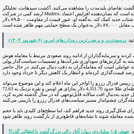
زگشت تقاضای بلندمدت را مشاهده می‌کنند. آکشت سیدهانت، تحلیلگر
ارشد کمی در شرکت Mudrex، به نقل از این شرکت می‌گوید که عرضه در اختیار دارندگان بلندمدت در ۳۰ روز اخیر مثبت شده و حدود ۱۰,۷۰۰ بیت کوین افزایش یافته است که نشان‌دهنده افزایش اعتماد
سرمایه‌گذاران است. او در ادامه تاکید کرد که خروجی‌های پیوسته از صرافی‌ها فشار فروش را کم کرده و می‌تواند به شکل‌گیری شتاب جدید کمک کند. به‌گفته او، عبور قیمت از مقاومت ۸۹,۵۰۰ دلار
ید
پرسودترین و پرضررترین رمزارزهای امروز (۶ شهریور ۱۴۰۴)
 کردند و سرمایه‌گذاران از ادامه روند صعودی مرتبط با معامله هوش
با این حال، تداوم این قیمت‌گذاری‌ها وابسته به گزارش‌های سودآوری شرکت‌ها و تصمیمات سیاست‌گذار پولی
له عواملی است که معامله‌گران به دقت دنبال می‌کنند. در حال حاضر
ییس فدرال رزرو را اواخر این ماه اعلام کند و این موضوع می‌تواند
نوسان‌پذیری بازارها را افزایش دهد. در بازار فلزات گرانبها، طلا و نقره پس از عملکرد قوی در ۲۰۲۵ مورد توجه باقی ماندند؛ قیمت لحظه‌ای طلا حدود 4,351.70 دلار به‌ازای هر اونس و نقره نزدیک به 72.63
جدید به‌دنبال افت سالانه قابل‌توجهی که در سال گذشته تجربه کرد،
ای شکل‌گیری روند جدید فراهم کند، اما سطح‌های کلیدی باید با حجم
د
جهش ۱.۵ میلیاردی ریپل؛ آغاز رالی بزرگ آپتوبر یا انتقالی گذرا؟