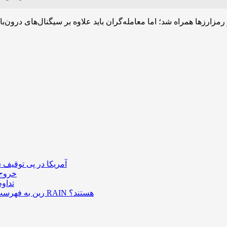
 رمزارزها همراه شد؛ اما معامله‌گران باید علاوه بر سیگنال‌های درون
آمریکا در پی توقیف ۲۵ میلیون دلار رمزارز حاصل از کلاهبرداری‌های عاشقانه است
خروج ۵۸۹ میلیون دلار بیت‌کوین از صرافی بایننس و تاثیر
تداو
رین به فهرست رمزارزهای ترند بازار پیوست؛ چه عواملی پشت صعود قیمت RAIN هستند؟