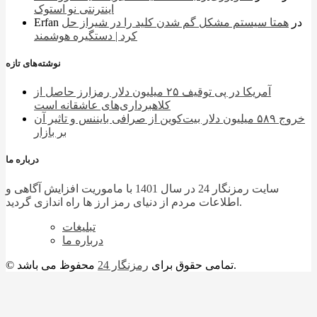
اینترنتی نو استوک
در
همتا سیستم مشکل گم شدن کلید را در شیراز حل
Erfan
کرد | دستگیره هوشمند
نوشته‌های تازه
آمریکا در پی توقیف ۲۵ میلیون دلار رمزارز حاصل از
کلاهبرداری‌های عاشقانه است
خروج ۵۸۹ میلیون دلار بیت‌کوین از صرافی بایننس و تاثیر آن
بر بازار
درباره ما
سایت رمزنگار 24 در سال 1401 با ماموریت افزایش آگاهی و
اطلاعات مردم از دنیای رمز ارز ها راه اندازی گردید.
تبلیغات
درباره ما
محفوظ می باشد.
© تمامی حقوق برای
رمزنگار 24