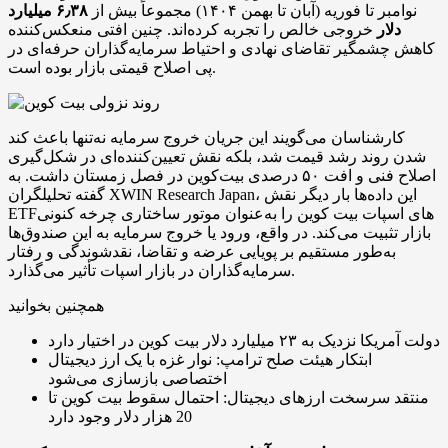
نوامبر تا فوریه (آبان تا بهمن ۱۴۰۴) مجموعاً بیش از
۶٫۳۸ میلیارد
دلار
خروجی خالص را تجربه کرده‌اند. چنین افتی منعکس‌کننده
کاهش چشمگیر تقاضای نهادی و احتیاط سرمایه‌گذاران حرفه‌ای در
پی اصلاح قیمتی بازار بوده است.
کارشناسان می‌گویند این جریان خروج سرمایه نه‌تنها باعث کند
شدن روند رشد قیمت شد، بلکه نقش تعیین‌کننده‌ای در شکل‌گیری
اصلاح فنی و افت ۵۰ درصدی بیت‌کوین در فصل زمستان داشت. به
گفته تحلیلگران XWIN Research Japan، این داده‌ها بار دیگر نقش
ETFهای اسپات بیت‌ کوین را به‌عنوان موتور ساختاری چرخه کنونی
بازار تثبیت می‌کند. در واقع، ورود یا خروج سرمایه به این صندوق‌ها
به‌طور مستقیم بر پویایی عرضه و تقاضا، نقدشوندگی و رفتار
سرمایه‌گذاران در بازار اسپات تأثیر می‌گذارد.
همچنین بخوانید
دولت آمریکا نزدیک به ۲۳ میلیارد دلار بیت کوین در اختیار دارد
ابتکار هیئت صلح ترامپ: نوار غزه با یک ارز دیجیتال
اختصاصی بازسازی می‌شود
منتقد سرسخت ارزهای دیجیتال: احتمال سقوط بیت کوین تا
20 هزار دلار وجود دارد