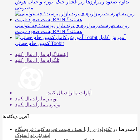
تداوم صعود رمزارزها زیر فشار جنگ، تورم و حباب هوش
مصنوعی
رین به فهرست رمزارزهای ترند بازار پیوست؛ چه عواملی
پشت صعود قیمت RAIN هستند؟
آموزش کامل
کمپین جام جهانی Toobit
اینستاگرام
ما را دنبال کنید
تلگرام
ما را دنبال کنید
آپارات
ما را دنبال کنید
توییتر
ما را دنبال کنید
یوتیوب
ما را دنبال کنید
آخرین دیدگاه ها
احمدرضا
در
تکنولوژی را با نصف قیمت تجربه کنید؛ فروشگاه
اینترنتی نو استوک