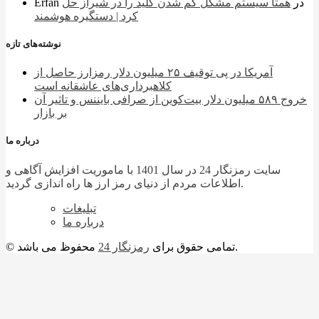
در
همتا سیستم مشکل گم شدن کلید را در شیراز حل
Erfan
کرد | دستگیره هوشمند
نوشته‌های تازه
آمریکا در پی توقیف ۲۵ میلیون دلار رمزارز حاصل از
کلاهبرداری‌های عاشقانه است
خروج ۵۸۹ میلیون دلار بیت‌کوین از صرافی بایننس و تاثیر آن
بر بازار
درباره ما
سایت رمزنگار 24 در سال 1401 با ماموریت افزایش آگاهی و
اطلاعات مردم از دنیای رمز ارز ها راه اندازی گردید.
تبلیغات
درباره ما
محفوظ می باشد.
© تمامی حقوق برای
رمزنگار 24