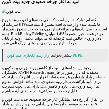
امید به آغاز چرخه صعودی جدید بیت‌ کوین
نکته امیدوارکننده این است که طی هفته‌های اخیر، روند خروج
سرمایه از ETFها تثبیت شده و از شدت افت پیشین کاسته شده
است. بررسی داده‌های روزانه نشان می‌دهد که چند صندوق عمده از
جمله BlackRock و Fidelity در دو هفته اخیر مجموعاً
۱٫۳۶ میلیارد
دلار
ورودی خالص ثبت کرده‌اند که می‌تواند علامتی اولیه از پایان
مرحله بازتوازن پرتفوی نهادهای بزرگ تلقی شود.
راز رشد انفجاری میم کوین PEPE
بیشتر بخوانید
با وجود این نشانه‌های مثبت از کاهش روند نزولی بیت‌ کوین،
تحلیلگران XWIN Research Japan معتقدند که بازار هنوز در فاز
حساس بازارِ بازتوازن عرضه و تقاضا قرار دارد. آنان تأکید دارند که
برای تأیید بازگشت پایدار روند صعودی، باید شاهد افزایش مداوم
دارایی‌های تحت مدیریت ETFها، رشد ورودی‌های تازه و کاهش
قابل‌توجه ذخایر صرافی‌ها در ماه‌های آینده باشیم.
این اتفاق اگر رخ دهد، نشانگر آغاز چرخه صعودی جدید بیت‌ کوین و
تثبیت مجدد موقعیت آن به‌عنوان دارایی ذخیره ارزش در بازار
جهانی خواهد بود.