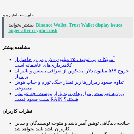
به این پست امتیاز بدید
Binance Wallet, Trust Wallet display issues
بیشتر بخوانید
linger after crypto crash
مشاهده بیشتر
آمریکا در پی توقیف ۲۵ میلیون دلار رمزارز حاصل از
کلاهبرداری‌های عاشقانه است
خروج ۵۸۹ میلیون دلار بیت‌کوین از صرافی بایننس و تاثیر آن
بر بازار
تداوم صعود رمزارزها زیر فشار جنگ، تورم و حباب هوش
مصنوعی
رین به فهرست رمزارزهای ترند بازار پیوست؛ چه عواملی
پشت صعود قیمت RAIN هستند؟
نظرات کاربران
چنانچه دیدگاهی توهین آمیز باشد و متوجه نویسندگان و سایر
کاربران باشد تایید نخواهد شد.