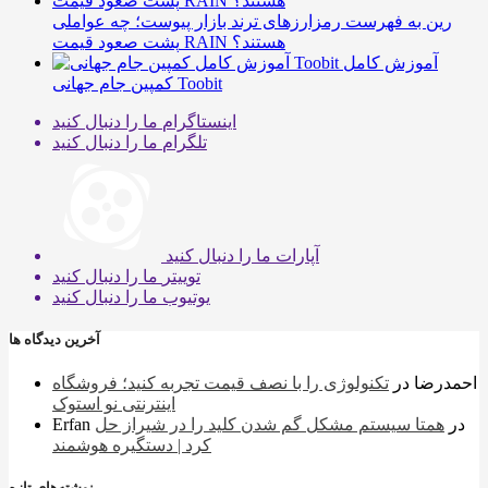
رین به فهرست رمزارزهای ترند بازار پیوست؛ چه عواملی
پشت صعود قیمت RAIN هستند؟
آموزش کامل
کمپین جام جهانی Toobit
اینستاگرام
ما را دنبال کنید
تلگرام
ما را دنبال کنید
آپارات
ما را دنبال کنید
توییتر
ما را دنبال کنید
یوتیوب
ما را دنبال کنید
آخرین دیدگاه ها
احمدرضا
در
تکنولوژی را با نصف قیمت تجربه کنید؛ فروشگاه
اینترنتی نو استوک
در
همتا سیستم مشکل گم شدن کلید را در شیراز حل
Erfan
کرد | دستگیره هوشمند
نوشته‌های تازه