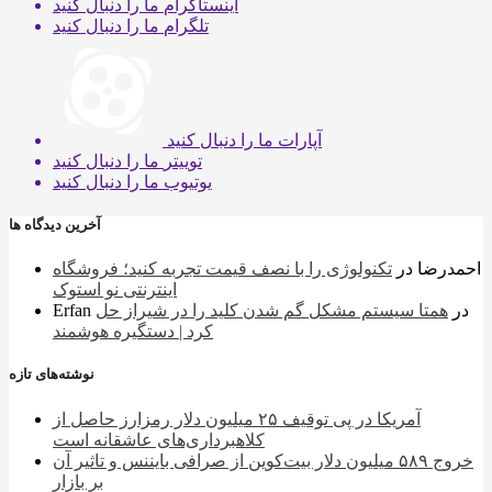
اینستاگرام
ما را دنبال کنید
تلگرام
ما را دنبال کنید
آپارات
ما را دنبال کنید
توییتر
ما را دنبال کنید
یوتیوب
ما را دنبال کنید
آخرین دیدگاه ها
احمدرضا
در
تکنولوژی را با نصف قیمت تجربه کنید؛ فروشگاه
اینترنتی نو استوک
در
همتا سیستم مشکل گم شدن کلید را در شیراز حل
Erfan
کرد | دستگیره هوشمند
نوشته‌های تازه
آمریکا در پی توقیف ۲۵ میلیون دلار رمزارز حاصل از
کلاهبرداری‌های عاشقانه است
خروج ۵۸۹ میلیون دلار بیت‌کوین از صرافی بایننس و تاثیر آن
بر بازار