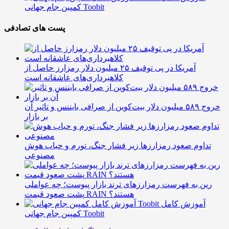
کمپین جام جهانی Toobit
پست های تصادفی
آمریکا در پی توقیف ۲۵ میلیون دلار رمزارز حاصل از
کلاهبرداری‌های عاشقانه است
خروج ۵۸۹ میلیون دلار بیت‌کوین از صرافی بایننس و تاثیر آن
بر بازار
تداوم صعود رمزارزها زیر فشار جنگ، تورم و حباب هوش
مصنوعی
رین به فهرست رمزارزهای ترند بازار پیوست؛ چه عواملی
پشت صعود قیمت RAIN هستند؟
آموزش کامل
کمپین جام جهانی Toobit