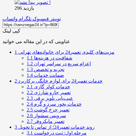
بازدید 296
توییتر
فیسبوک
تلگرام
واتساپ
کپی لینک
عناوینی که در این مقاله می خوانید
مزیت‌های کلیدی تعمیر24 برای خانواده‌های تهرانی
1
شفافیت در هزینه‌ها
1.1
اعزام سریع در سراسر تهران
1.2
تجربه و تخصص
1.3
ضمانت خدمات
1.4
خدمات تعمیر24 برای لوازم خانگی پرکاربرد
2
خدمات کولر گازی
2.1
تعمیر جارو شارژی
2.2
عیب‌یابی پلوپز برقی
2.3
خدمات بخور سرد و گرم
2.4
تعمیر چرخ گوشت
2.5
سرویس سشوار
2.6
تعمیر مایکروفر
2.7
روند خدمات تعمیر24؛ از تماس تا تحویل
3
مرحله اول: ثبت درخواست
3.1