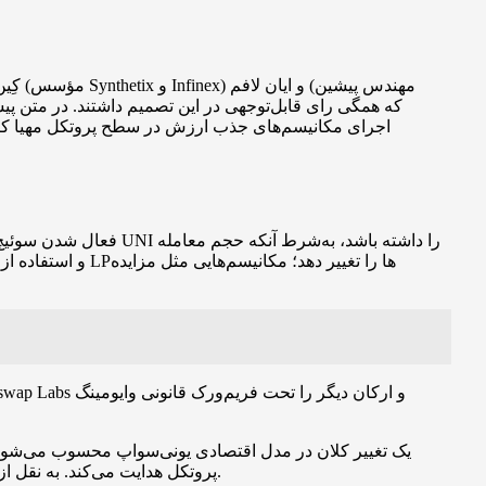
اجرای مکانیسم‌های جذب ارزش در سطح پروتکل مهیا کرده 
فعال شدن سوئیچ کارمز
و استفاده از پر
پروتکل هدایت می‌کند. به نقل از هایدن آدامز، رای‌گیری با نتیجه ۱۲۵,۳۴۲,۰۱۷ موافق در برابر ۷۴۲ مخالف به پایان رسید و تحولات تعیین‌شده پس از تایم‌لاک اجرا خواهند شد.