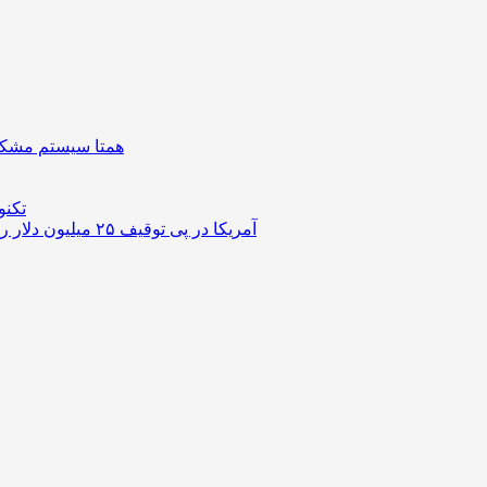
همتا سیستم مشکل 
تکنو
آمریکا در پی توقیف ۲۵ میلیون دلار رمزارز حاصل از کلاهبرداری‌های عاشقانه است