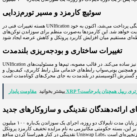
سوئیچ کارمزد و مسیر تورم‌زدایی
هسته تغییرات فنی در UNIfication فعال‌سازی «سوئیچ کارمزد پروتکل» است؛ به عبارت دیگر بخشی از کارمزدهای معاملاتی که پیش‌تر به‌طور کامل به ارائه‌دهندگان نقدینگی پرداخت می‌شد، اکنون به خود
ین کارمزدها به‌صورت منظم برای سوزاندن توکن‌های UNI مصرف می‌شوند تا عرضه کلی توکن به مرور کاهش یابد. علاوه بر این، کارمزدهای خالص شبکه‌ی Unichain نیز به
تغییرات ساختاری و بودجه‌ریزی بلندمدت
UNIfication صرفا درباره تغییر نحوه توزیع کارمزدها نیست؛ این بسته حکومتی ساختار عملیاتی یونی‌سواپ را نیز ساده می‌کند. در قالب مصوبه، تیم‌ها و مسئولیت‌های Uniswap Foundation به Uniswap Labs
ابط‌های خدماتی مثل رابط کاربری، کیف‌پول و API را بدون دریافت کارمزد ادامه خواهد داد. هم‌چنین یک بودجه رشد تکرارشونده مبتنی بر UNI ایجاد می‌شود که هدف
ران؛ دلیل برتری ریپل همچنان پابرجاست؟
بیشتر بخوانید
ای ارائه‌دهندگان نقدینگی و سازوکارهای جدید
طبق متن مصوبه، پس از پایان مدت تایم‌لاک دو روزه، اجرای یک سوزاندن یک‌باره‌ ۱۰۰ میلیون UNI برنامه‌ریزی شده است؛ عددی که نمایانگر میزان تقریبی توکنی است که اگر سوئیچ کارمزد از ابتدا فعال
به نام مزایده تخفیف کارمزد پروتکل (Protocol Fee Discount Auctions) معرفی می‌کند که هدف آن بهبود بازدهی برای ارائه‌دهندگان