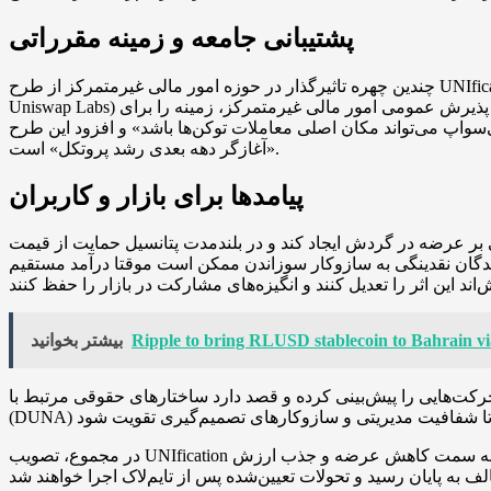
پشتیبانی جامعه و زمینه مقرراتی
چندین چهره تاثیرگذار در حوزه امور مالی غیرمتمرکز از طرح UNIfication حمایت کردند؛ از جمله جسی والدرن (بنیان‌گذار Variant)، کِین ووریک (مؤسس Synthetix و Infinex) و ایان لافم (مهندس پیشین
Uniswap Labs) که همگی رای قابل‌توجهی در این تصمیم داشتند. در متن پیشنهادی همچنین اشاره شده است که تغییر در فضای نظارتی و افزایش پذیرش عمومی امور مالی غیرمتمرکز، زمینه را برای
‌سواپ می‌تواند مکان اصلی معاملات توکن‌ها باشد» و افزود این طرح
«آغازگر دهه بعدی رشد پروتکل» است.
پیامدها برای بازار و کاربران
ند و در بلندمدت پتانسیل حمایت از قیمت UNI را داشته باشد، به‌شرط آنکه حجم معامله
وکار سوزاندن ممکن است موقتا درآمد مستقیم LPها را تغییر دهد؛ مکانیسم‌هایی مثل مزایده
Ripple to bring RLUSD stablecoin to Bahrain v
بیشتر بخوانید
قصد دارد ساختارهای حقوقی مرتبط با Uniswap Labs و ارکان دیگر را تحت فریم‌ورک قانونی وایومینگ
در مجموع، تصویب UNIfication یک تغییر کلان در مدل اقتصادی یونی‌سواپ محسوب می‌شود که در صورت استمرار رشد فعالیت روی پروتکل، مسیر این توکن را به سمت کاهش عرضه و جذب ارزش