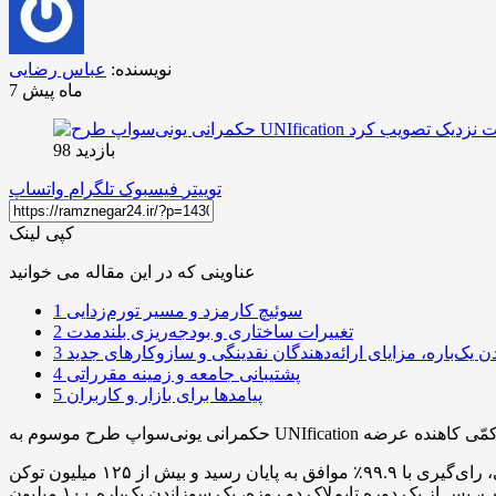
نویسنده:
عباس رضایی
7 ماه پیش
بازدید 98
توییتر
فیسبوک
تلگرام
واتساپ
کپی لینک
عناوینی که در این مقاله می خوانید
سوئیچ کارمزد و مسیر تورم‌زدایی
1
تغییرات ساختاری و بودجه‌ریزی بلندمدت
2
 یک‌باره، مزایای ارائه‌دهندگان نقدینگی و سازوکارهای جدید
3
پشتیبانی جامعه و زمینه مقرراتی
4
پیامدها برای بازار و کاربران
5
براساس اعلام رسمی، رای‌گیری با ۹۹.۹٪ موافق به پایان رسید و بیش از ۱۲۵ میلیون توکن UNI به نفع طرح به رأی گذاشته شد که نشان‌دهنده اجماع گسترده میان دارندگان توکن است. به نقل از هایدن