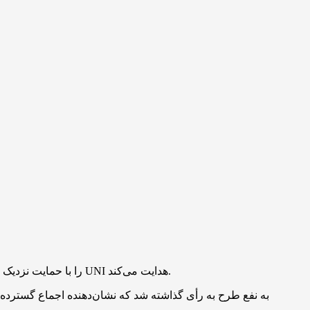
حکمرانی یونی‌سواپ طرح موسوم به UNIfication را با حمایت نزدیک به اتفاق آرا تصویب کرد؛ این مصوبه مدل اقتصادی پروتکل را به مسیر کمّی کاهنده عرضه UNI هدایت می‌کند.