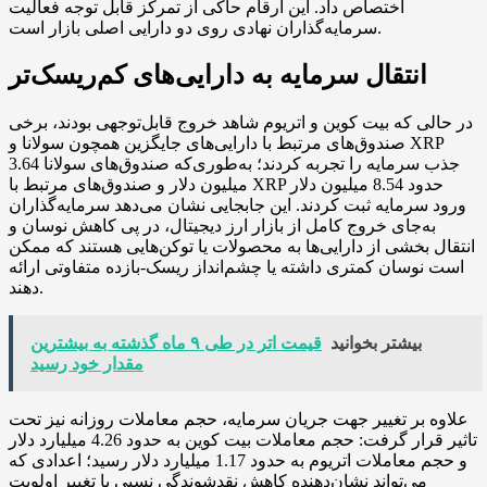
اختصاص داد. این ارقام حاکی از تمرکز قابل توجه فعالیت
سرمایه‌گذاران نهادی روی دو دارایی اصلی بازار است.
انتقال سرمایه به دارایی‌های کم‌ریسک‌تر
در حالی که بیت کوین و اتریوم شاهد خروج قابل‌توجهی بودند، برخی
صندوق‌های مرتبط با دارایی‌های جایگزین همچون سولانا و XRP
جذب سرمایه را تجربه کردند؛ به‌طوری‌که صندوق‌های سولانا 3.64
میلیون دلار و صندوق‌های مرتبط با XRP حدود 8.54 میلیون دلار
ورود سرمایه ثبت کردند. این جابجایی نشان می‌دهد سرمایه‌گذاران
به‌جای خروج کامل از بازار ارز دیجیتال، در پی کاهش نوسان و
انتقال بخشی از دارایی‌ها به محصولات یا توکن‌هایی هستند که ممکن
است نوسان کمتری داشته یا چشم‌انداز ریسک-بازده متفاوتی ارائه
دهند.
بیشتر بخوانید
قیمت اتر در طی ۹ ماه گذشته به بیشترین
مقدار خود رسید
علاوه بر تغییر جهت جریان سرمایه، حجم معاملات روزانه نیز تحت
تاثیر قرار گرفت: حجم معاملات بیت کوین به حدود 4.26 میلیارد دلار
و حجم معاملات اتریوم به حدود 1.17 میلیارد دلار رسید؛ اعدادی که
می‌تواند نشان‌دهنده کاهش نقدشوندگی نسبی یا تغییر اولویت