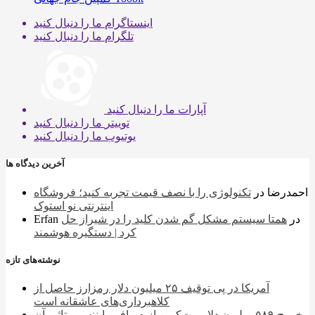
اینستاگرام
ما را دنبال کنید
تلگرام
ما را دنبال کنید
آپارات
ما را دنبال کنید
توییتر
ما را دنبال کنید
یوتیوب
ما را دنبال کنید
آخرین دیدگاه ها
احمدرضا
در
تکنولوژی را با نصف قیمت تجربه کنید؛ فروشگاه
اینترنتی نو استوک
در
همتا سیستم مشکل گم شدن کلید را در شیراز حل
Erfan
کرد | دستگیره هوشمند
نوشته‌های تازه
آمریکا در پی توقیف ۲۵ میلیون دلار رمزارز حاصل از
کلاهبرداری‌های عاشقانه است
خروج ۵۸۹ میلیون دلار بیت‌کوین از صرافی بایننس و تاثیر آن