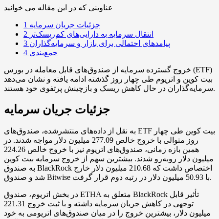
عناوینی که در این مقاله می خوانید
جزئیات جریان سرمایه
1
انتقال سرمایه به دارایی‌های کم‌ریسک‌تر
2
پیامدهای احتمالی برای بازار و سرمایه‌گذاران
3
جمع‌بندی
4
خروج گسترده سرمایه از صندوق‌های قابل معامله در بورس (ETF)
بیت کوین و اتریوم طی چهار روز گذشته ادامه یافته و نشان می‌دهد
سرمایه‌گذاران در حال کاهش ریسک و بازچینش پرتفوی خود هستند.
جزئیات جریان سرمایه
به نقل از داده‌های منتشرشده، صندوق‌های ETF بیت کوین طی چهار
روز متوالی با خروج خالص 277.09 میلیون دلار مواجه شدند. در
همین بازه زمانی، صندوق‌های اتریوم نیز با خروج خالص 224.26
میلیون دلار روبه‌رو شدند. بیشترین سهم از خروج سرمایه بیت کوین
به صندوق BlackRock اختصاص داشت که 210.68 میلیون دلار خارج
شد و صندوق Bitwise با 50.93 میلیون دلار در رتبه دوم قرار گرفت.
در بخش اتریوم، صندوق ETHA متعلق به BlackRock تأثیر قابل
توجهی در کاهش جریان سرمایه داشته و با ثبت خروج 221.31
میلیون دلار، بیشترین خروج را در میان صندوق‌های اتریومی به خود