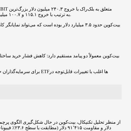
میزان کاهش دارایی را تجربه کرد. پس از آن صندوق‌های BITB از بیت‌وایز و ARKB از ARK ۲۱Shares به ترتیب با خروج ۱۱۵.۱ و ۱۰۰.۷ میلیون دلار در رده‌های بعدی قرار گرفتند.
برای سرمایه‌گذاران خرد و
دلار و مقا