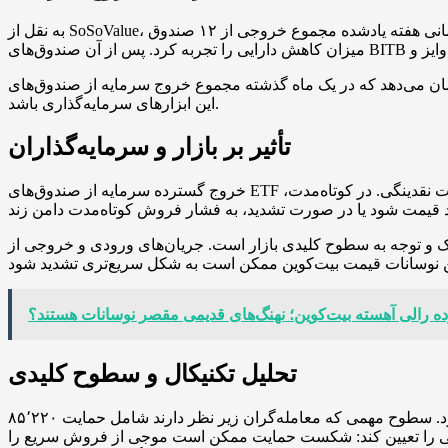
به نقل از SoSoValue، در بازه زمانی هفته یادشده مجموع خروجی از ۱۲ صندوق ETF بیت‌کوین معادل ۴۹۷.۰۵ میلیون دلار ثبت شد. صندوق IBIT متعلق به بلک‌راک با خروج ۲۴۰.۳ میلیون دلار بزرگ‌ترین
ذشته مجموع خروج سرمایه از صندوق‌های ETF بیت‌کوین حدود ۳.۵ میلیارد دلار بوده است که می‌تواند نمایانگر کاهش تمایل سرمایه‌گذاران نهادی به نگهداری
این ابزارهای سرمایه‌گذاری باشد.
تأثیر بر بازار و سرمایه‌گذاران
خروج گسترده سرمایه از صندوق‌های ETF بیت‌کوین معمولاً دو پیامد مستقیم دارد: کاهش فشار خرید ساختاری از ناحیه سرمایه‌گذاران نهادی و افزایش حساسیت قیمت به نوسانات نقدینگی. در کوتاه‌مدت،
دی بازار است. جریان‌های ورودی و خروجی از ETFها اغلب با تغییرات قابل‌توجه در
ه رالی آهسته بیت‌کوین؛ نهنگ‌های قدیمی مقصر نوسانات هستند؟
تحلیل تکنیکال و سطوح کلیدی
از منظر تحلیل تکنیکال، بیت‌کوین در حال شکل‌گیری الگوی پرچم نزولی است که معمولاً پیش‌درآمدی برای اصلاح قیمت به شمار می‌رود. سطوح مهمی که معامله‌گران زیر نظر دارند شامل حمایت ۸۵٬۲۲۰
ح می‌تواند مسیر حرکت آتی را تعیین کند: شکست حمایت ممکن است موجی از فروش سریع را