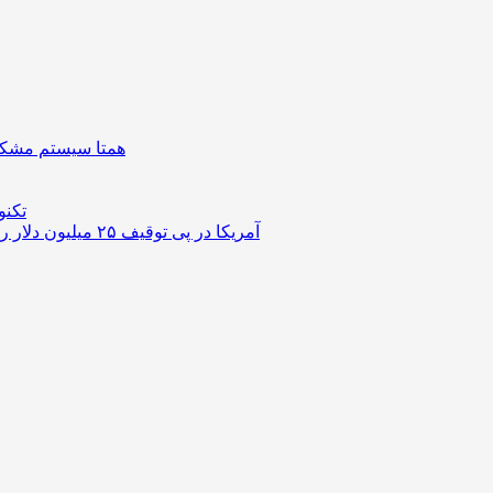
همتا سیستم مشکل 
تکنو
آمریکا در پی توقیف ۲۵ میلیون دلار رمزارز حاصل از کلاهبرداری‌های عاشقانه است