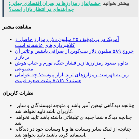
بیشتر بخوانید
چشم‌انداز رمزارزها در بحران اقتصادی جهانی؛
چه آینده‌ای در انتظار بازار است؟
مشاهده بیشتر
آمریکا در پی توقیف ۲۵ میلیون دلار رمزارز حاصل از
کلاهبرداری‌های عاشقانه است
خروج ۵۸۹ میلیون دلار بیت‌کوین از صرافی بایننس و تاثیر آن
بر بازار
تداوم صعود رمزارزها زیر فشار جنگ، تورم و حباب هوش
مصنوعی
رین به فهرست رمزارزهای ترند بازار پیوست؛ چه عواملی
پشت صعود قیمت RAIN هستند؟
نظرات کاربران
چنانچه دیدگاهی توهین آمیز باشد و متوجه نویسندگان و سایر
کاربران باشد تایید نخواهد شد.
چنانچه دیدگاه شما جنبه ی تبلیغاتی داشته باشد تایید نخواهد
شد.
چنانچه از لینک سایر وبسایت ها و یا وبسایت خود در دیدگاه
استفاده کرده باشید تایید نخواهد شد.