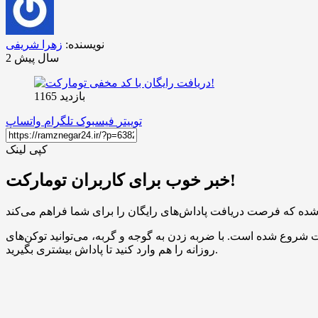
نویسنده:
زهرا شریفی
2 سال پیش
بازدید 1165
توییتر
فیسبوک
تلگرام
واتساپ
کپی لینک
خبر خوب برای کاربران تومارکت!
 گوجه و گربه، می‌توانید توکن‌های TOMATO جمع‌آوری کنید و در کمپین ایردراپ شرکت کنید. فراموش نکنید که کد مخفی
روزانه را هم وارد کنید تا پاداش بیشتری بگیرید.