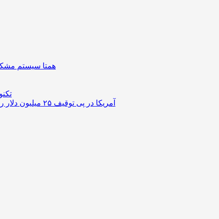
همتا سیستم مشکل 
تکنو
آمریکا در پی توقیف ۲۵ میلیون دلار رمزارز حاصل از کلاهبرداری‌های عاشقانه است