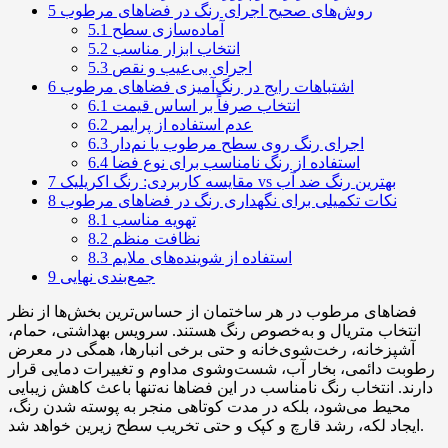
روش‌های صحیح اجرای رنگ در فضاهای مرطوب
5
آماده‌سازی سطح
5.1
انتخاب ابزار مناسب
5.2
اجرای بی‌عیب و نقص
5.3
اشتباهات رایج در رنگ‌آمیزی فضاهای مرطوب
6
انتخاب صرفاً بر اساس قیمت
6.1
عدم استفاده از پرایمر
6.2
اجرای رنگ روی سطح مرطوب یا نم‌دار
6.3
استفاده از رنگ نامناسب برای نوع فضا
6.4
مقایسه کاربردی: رنگ اکریلیک vs بهترین رنگ ضد آب
7
نکات تکمیلی برای نگهداری رنگ در فضاهای مرطوب
8
تهویه مناسب
8.1
نظافت منظم
8.2
استفاده از شوینده‌های ملایم
8.3
جمع‌بندی نهایی
9
فضاهای مرطوب در هر ساختمان از حساس‌ترین بخش‌ها از نظر
انتخاب متریال و به‌خصوص رنگ هستند. سرویس بهداشتی، حمام،
آشپزخانه، رخت‌شوی‌خانه و حتی برخی انبارها، همگی در معرض
رطوبت دائمی، بخار آب، شست‌وشوی مداوم و تغییرات دمایی قرار
دارند. انتخاب رنگ نامناسب در این فضاها نه‌تنها باعث کاهش زیبایی
محیط می‌شود، بلکه در مدت کوتاهی منجر به پوسته شدن رنگ،
ایجاد لکه، رشد قارچ و کپک و حتی تخریب سطح زیرین خواهد شد.