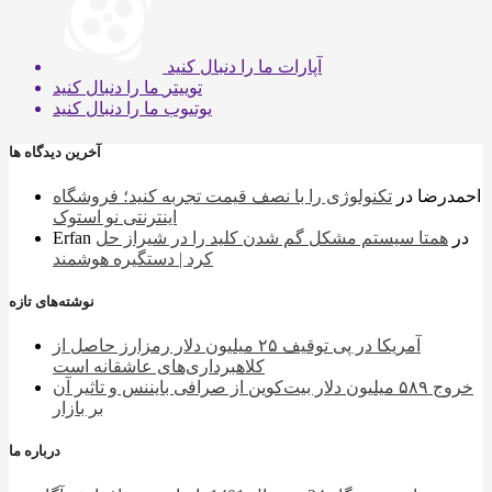
آپارات
ما را دنبال کنید
توییتر
ما را دنبال کنید
یوتیوب
ما را دنبال کنید
آخرین دیدگاه ها
احمدرضا
در
تکنولوژی را با نصف قیمت تجربه کنید؛ فروشگاه
اینترنتی نو استوک
در
همتا سیستم مشکل گم شدن کلید را در شیراز حل
Erfan
کرد | دستگیره هوشمند
نوشته‌های تازه
آمریکا در پی توقیف ۲۵ میلیون دلار رمزارز حاصل از
کلاهبرداری‌های عاشقانه است
خروج ۵۸۹ میلیون دلار بیت‌کوین از صرافی بایننس و تاثیر آن
بر بازار
درباره ما