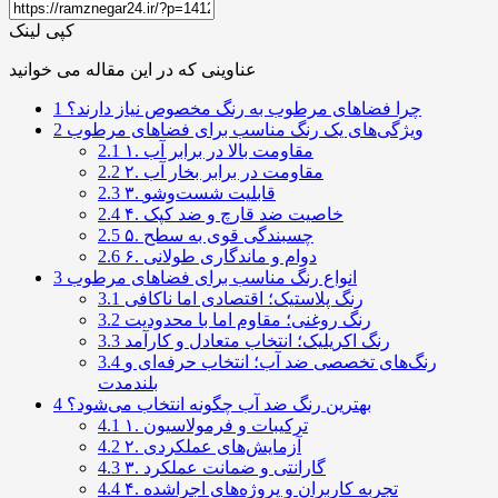
کپی لینک
عناوینی که در این مقاله می خوانید
چرا فضاهای مرطوب به رنگ مخصوص نیاز دارند؟
1
ویژگی‌های یک رنگ مناسب برای فضاهای مرطوب
2
۱. مقاومت بالا در برابر آب
2.1
۲. مقاومت در برابر بخار آب
2.2
۳. قابلیت شست‌وشو
2.3
۴. خاصیت ضد قارچ و ضد کپک
2.4
۵. چسبندگی قوی به سطح
2.5
۶. دوام و ماندگاری طولانی
2.6
انواع رنگ مناسب برای فضاهای مرطوب
3
رنگ پلاستیک؛ اقتصادی اما ناکافی
3.1
رنگ روغنی؛ مقاوم اما با محدودیت
3.2
رنگ اکریلیک؛ انتخاب متعادل و کارآمد
3.3
رنگ‌های تخصصی ضد آب؛ انتخاب حرفه‌ای و
3.4
بلندمدت
بهترین رنگ ضد آب چگونه انتخاب می‌شود؟
4
۱. ترکیبات و فرمولاسیون
4.1
۲. آزمایش‌های عملکردی
4.2
۳. گارانتی و ضمانت عملکرد
4.3
۴. تجربه کاربران و پروژه‌های اجراشده
4.4