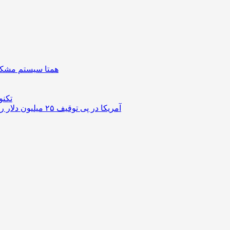
همتا سیستم مشکل 
تکنو
آمریکا در پی توقیف ۲۵ میلیون دلار رمزارز حاصل از کلاهبرداری‌های عاشقانه است