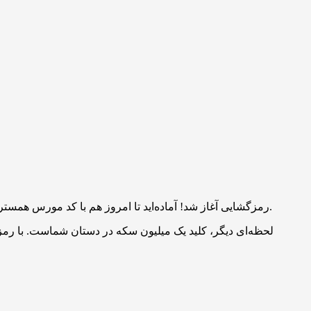
رمزگشایی آغاز شد! آماده‌اید تا امروز هم با کد مورس همستر کامبت یک ماجراجویی هیجان‌انگیز را تجربه کنید؟ ساعت 22:30 امشب، کد جدید منتشر می‌شود و فرصتی برای کسب جوایز ارزشمند است.
لحظه‌ای دیگر، کلید یک میلیون سکه در دستان شماست. با رم