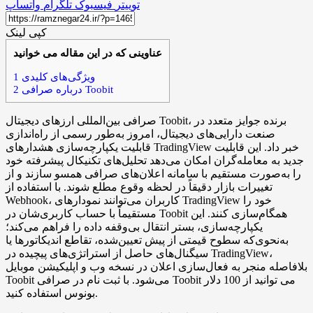
توییتر
فیسبوک
تلگرام
واتساپ
کپی لینک
عناوینی که در این مقاله می خوانید
ویژگی‌های کلیدی
1
درباره صرافی Toobit
2
صرافی بین‌المللی ارزهای دیجیتال Toobit، برنده جوایز متعدد در
صنعت دارایی‌های دیجیتال، امروز به‌طور رسمی از راه‌اندازی
قابلیت یکپارچه‌سازی هشدارهای TradingView خبر داد. این قابلیت
جدید به معامله‌گران امکان می‌دهد تحلیل‌های تکنیکال پیشرفته خود
را به‌صورت مستقیم با سامانه اعلان‌های صرافی همسو سازند و از
تغییرات بازار دقیقاً در لحظه وقوع مطلع شوند. با استفاده از
Webhook، کاربران می‌توانند نمودارهای TradingView خود را
مستقیماً با حساب کاربری‌شان در Toobit همگام‌سازی کنند. این
یکپارچه‌سازی، بستر انتقال بی‌وقفه داده را فراهم می‌کند؛
به‌نحوی‌که سطوح قیمتی از پیش تعیین‌شده، تقاطع اندیکاتورها یا
سیگنال‌های حاصل از استراتژی‌های پیچیده در TradingView،
بلافاصله منجر به فعال‌سازی اعلان در نسخه وب و اپلیکیشن موبایل
Toobit می‌شود. با ثبت نام در صرافی Toobit می توانید از 100 دلار
بونوس استفاده کنید.