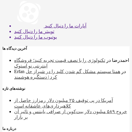
آپارات
ما را دنبال کنید
توییتر
ما را دنبال کنید
یوتیوب
ما را دنبال کنید
آخرین دیدگاه ها
احمدرضا
در
تکنولوژی را با نصف قیمت تجربه کنید؛ فروشگاه
اینترنتی نو استوک
در
همتا سیستم مشکل گم شدن کلید را در شیراز حل
Erfan
کرد | دستگیره هوشمند
نوشته‌های تازه
آمریکا در پی توقیف ۲۵ میلیون دلار رمزارز حاصل از
کلاهبرداری‌های عاشقانه است
خروج ۵۸۹ میلیون دلار بیت‌کوین از صرافی بایننس و تاثیر آن
بر بازار
درباره ما