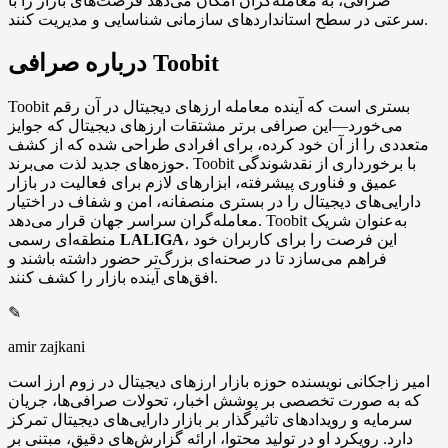
صرافی، به معامله‌گران امکان می‌دهد فرصت‌های بازار را با
سرعتی در سطح استانداردهای سازمانی شناسایی و مدیریت کنند.
Toobit
درباره
صرافی
Toobit بستری است که آینده معامله ارزهای دیجیتال در آن رقم
می‌خورد—این صرافی برتر مشتقات ارزهای دیجیتال که جوایز
متعددی را از آن خود کرده، برای افرادی طراحی شده که از کشف
حوزه‌های جدید لذت می‌برند. Toobit با برخورداری از نقدشوندگی
عمیق و فناوری پیشرفته، ابزارهای لازم برای فعالیت در بازار
دارایی‌های دیجیتال را در بستری منصفانه، امن و شفاف در اختیار
معامله‌گران سراسر جهان قرار می‌دهد. Toobit به‌عنوان شریک
، این فرصت را برای کاربران خود
LALIGA
منطقه‌ای رسمی
فراهم می‌سازد تا در صحنه‌ای بزرگ‌تر حضور داشته باشند و
افق‌های آینده بازار را کشف کنند.
✎
amir zajkani
امیر زاجکانی نویسنده حوزه بازار ارزهای دیجیتال در زوم ارز است
که به صورت تخصصی بر پوشش اخبار، تحولات صرافی‌ها، جریان
سرمایه و رویدادهای تاثیرگذار بر بازار دارایی‌های دیجیتال تمرکز
دارد. رویکرد او در تولید محتوا، ارائه گزارش‌های دقیق، مبتنی بر