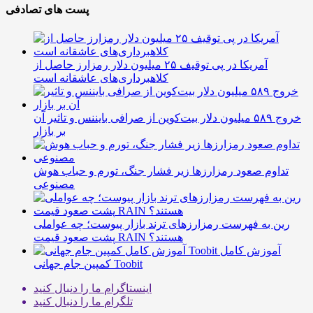
پست های تصادفی
آمریکا در پی توقیف ۲۵ میلیون دلار رمزارز حاصل از
کلاهبرداری‌های عاشقانه است
خروج ۵۸۹ میلیون دلار بیت‌کوین از صرافی بایننس و تاثیر آن
بر بازار
تداوم صعود رمزارزها زیر فشار جنگ، تورم و حباب هوش
مصنوعی
رین به فهرست رمزارزهای ترند بازار پیوست؛ چه عواملی
پشت صعود قیمت RAIN هستند؟
آموزش کامل
کمپین جام جهانی Toobit
اینستاگرام
ما را دنبال کنید
تلگرام
ما را دنبال کنید