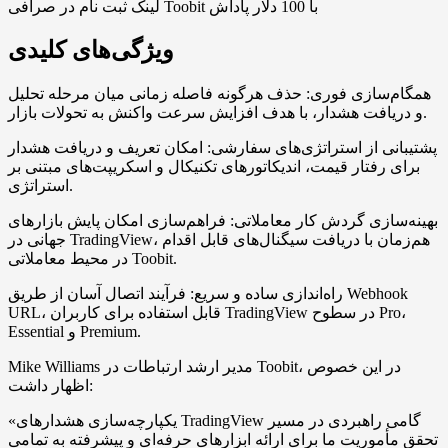
لینک ثبت نام در صرافی Toobit با 100 دلار پاداش
ویژگی‌های کلیدی
همگام‌سازی فوری: حذف هرگونه فاصله زمانی میان مرحله تحلیل
و دریافت هشدار، با هدف افزایش سرعت واکنش به تحولات بازار.
پشتیبانی از استراتژی‌های سفارشی: امکان تعریف و دریافت هشدار
برای رفتار قیمت، اندیکاتورهای تکنیکال و اسکریپت‌های مبتنی بر
استراتژی.
بهینه‌سازی گردش کار معاملاتی: فراهم‌سازی امکان پایش بازارهای
جهانی در TradingView، هم‌زمان با دریافت سیگنال‌های قابل اقدام
در محیط معاملاتی Toobit.
راه‌اندازی ساده و سریع: فرآیند اتصال آسان از طریق Webhook
URL، قابل استفاده برای کاربران TradingView در سطوح Pro،
Essential و Premium.
Mike Williams مدیر ارشد ارتباطات در Toobit، در این خصوص
اظهار داشت:
«یکپارچه‌سازی هشدارهای TradingView گامی راهبردی در مسیر
تحقق مأموریت ما برای ارائه ابزارهای حرفه‌ای و پیشرفته به تمامی