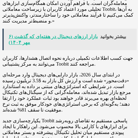
معامله‌گران است. با فراهم آوردن امکان همگام‌سازی ابزارهای
تحلیلی مورد اعتماد کاربران با زیرساخت معاملاتی Toobit، به آن‌ها
کمک می‌کنیم تا فرآیند معاملاتی خود را ساختارمندتر، واکنش‌پذیرتر
و منضبط‌تر مدیریت کنند.»
بیشتر بخوانید
بازار ارزهای دیجیتال در هفته‌ای که گذشت (۶
مهر ۱۴۰۴)
جهت کسب اطلاعات تکمیلی درباره نحوه اتصال هشدارها، کاربران
مراجعه کنند.
Toobit
می‌توانند به
مرکز
پشتیبانی
در ابتدای سال 2026، بازار دارایی‌های دیجیتال وارد مرحله‌ای
«دقت‌محور» شده است و ارزش کل بازار به $3.5 تریلیون رسیده
است. در شرایطی که استراتژی‌های مبتنی بر داده به استاندارد
مرجع بازار تبدیل شده‌اند، معامله‌گرانی که از سیگنال‌های تکنیکال
لحظه‌ای بهره می‌برند قادر خواهند بود ثبات عملکرد خود را ارتقا
دهند؛ به‌گونه‌ای که برخی استراتژی‌های خودکار موفق به ثبت نرخ
موفقیت تا سقف 81% شده‌اند.
یکپارچه‌سازی جدید Toobit پاسخی مستقیم به تقاضای رو‌به‌رشد
برای ابزارهای با کارایی بالا محسوب می‌شود. این راهکار با ایجاد
پیوندی مستقیم میان تحلیل تکنیکال پیشرفته و بستر معاملاتی