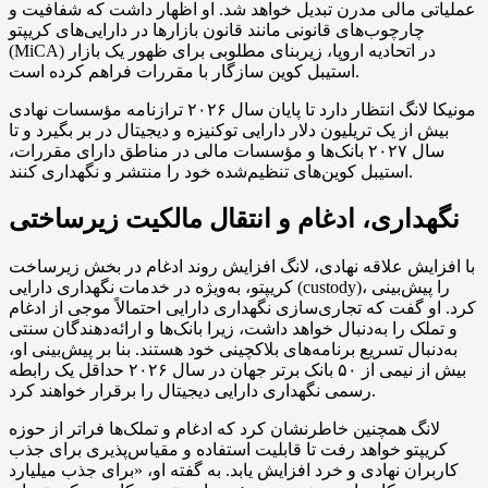
عملیاتی مالی مدرن تبدیل خواهد شد. او اظهار داشت که شفافیت و
چارچوب‌های قانونی مانند قانون بازارها در دارایی‌های کریپتو
(MiCA) در اتحادیه اروپا، زیربنای مطلوبی برای ظهور یک بازار
استیبل کوین سازگار با مقررات فراهم کرده است.
مونیکا لانگ انتظار دارد تا پایان سال ۲۰۲۶ ترازنامه مؤسسات نهادی
بیش از یک تریلیون دلار دارایی توکنیزه و دیجیتال در بر بگیرد و تا
سال ۲۰۲۷ بانک‌ها و مؤسسات مالی در مناطق دارای مقررات،
استیبل کوین‌های تنظیم‌شده خود را منتشر و نگهداری کنند.
نگهداری، ادغام و انتقال مالکیت زیرساختی
با افزایش علاقه نهادی، لانگ افزایش روند ادغام در بخش زیرساخت
کریپتو، به‌ویژه در خدمات نگهداری دارایی (custody)، را پیش‌بینی
کرد. او گفت که تجاری‌سازی نگهداری دارایی احتمالاً موجی از ادغام
و تملک را به‌دنبال خواهد داشت، زیرا بانک‌ها و ارائه‌دهندگان سنتی
به‌دنبال تسریع برنامه‌های بلاکچینی خود هستند. بنا بر پیش‌بینی او،
بیش از نیمی از ۵۰ بانک برتر جهان در سال ۲۰۲۶ حداقل یک رابطه
رسمی نگهداری دارایی دیجیتال را برقرار خواهند کرد.
لانگ همچنین خاطرنشان کرد که ادغام و تملک‌ها فراتر از حوزه
کریپتو خواهد رفت تا قابلیت استفاده و مقیاس‌پذیری برای جذب
کاربران نهادی و خرد افزایش یابد. به گفته او، «برای جذب میلیارد