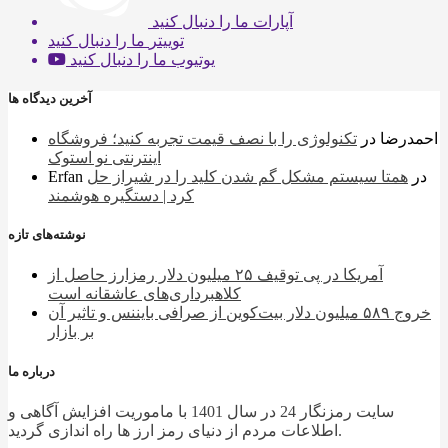
آپارات
ما را دنبال کنید
توییتر
ما را دنبال کنید
یوتیوب
ما را دنبال کنید
آخرین دیدگاه ها
احمدرضا
در
تکنولوژی را با نصف قیمت تجربه کنید؛ فروشگاه
اینترنتی نو استوک
در
همتا سیستم مشکل گم شدن کلید را در شیراز حل
Erfan
کرد | دستگیره هوشمند
نوشته‌های تازه
آمریکا در پی توقیف ۲۵ میلیون دلار رمزارز حاصل از
کلاهبرداری‌های عاشقانه است
خروج ۵۸۹ میلیون دلار بیت‌کوین از صرافی بایننس و تاثیر آن
بر بازار
درباره ما
سایت رمزنگار 24 در سال 1401 با ماموریت افزایش آگاهی و
اطلاعات مردم از دنیای رمز ارز ها راه اندازی گردید.