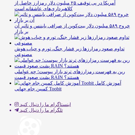
آمریکا در پی توقیف ۲۵ میلیون دلار رمزارز حاصل از
کلاهبرداری‌های عاشقانه است
خروج ۵۸۹ میلیون دلار بیت‌کوین از صرافی بایننس و تاثیر آن
بر بازار
تداوم صعود رمزارزها زیر فشار جنگ، تورم و حباب هوش
مصنوعی
رین به فهرست رمزارزهای ترند بازار پیوست؛ چه عواملی
پشت صعود قیمت RAIN هستند؟
آموزش کامل
کمپین جام جهانی Toobit
اینستاگرام
ما را دنبال کنید
تلگرام
ما را دنبال کنید