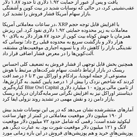
یافت و پس از عبور از حمایت ۱.۹۲ دلاری تا حدود ۱.۸۷ دلار
عقب‌نشینی کرد، در حالی که نوسانات شدید در بیت کوین و آشفتگی
بازار سهام آمریکا فشار فروش را تشدید کرد.
در ساعات معاملاتی آمریکا، XRP با افزایش قابل توجه حجم
معاملات به زیر محدوده حمایتی ۱.۹۲ دلاری نفوذ کرد. این ریزش
همزمان با جهش کوتاه بیت کوین از حدود ۸۷ هزار دلار به بالای ۹۰
هزار دلار و بازگشت سریع به محدوده قبلی رخ داد؛ نوسانی که
نقدینگی بازار را کاهش داد و با تسویه اجباری موقعیت‌های مشتقه،
آلت‌کوین‌ها را در معرض فشار اضافی قرار داد.
همچنین بخش قابل توجهی از فشار فروش به تضعیف کلی احساس
ریسک در بازار ارتباط داشت. سهام شرکت‌های مرتبط با هوش
مصنوعی از جمله انویدیا، برادکام و اوراکل بین ۳ تا ۶ درصد افت
کردند که شاخص نزدک را بیش از ۱ درصد پایین کشید. به گزارش‌ها،
کناره‌گیری Blue Owl Capital از تامین مالی پروژه ۱۰ میلیارد دلاری
دیتاسنتر اوراکل نیز به افزایش نگرانی سرمایه‌گذاران درباره ریسک
بازار دامن زد و نقش مهمی در تشدید روند نزولی ایفا کرد.
آمارهای منتشرشده نشان می‌دهد که در پی این نوسانات شدید بیش
از ۱۹۰ میلیون دلار موقعیت معاملاتی در کمتر از چهار ساعت
لیکوئید شده است؛ رقمی که شامل حدود ۷۲ میلیون دلار موقعیت
لانگ و ۱۲۱ میلیون دلار موقعیت شورت بود. به عبارت دیگر، هم
پوزیشن‌های خرید و هم پوزیشن‌های فروش در این بازه زمانی مورد