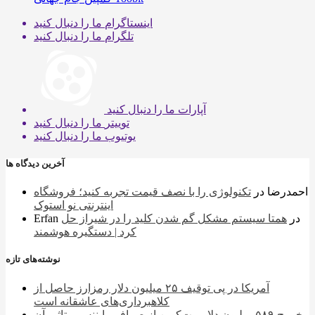
اینستاگرام
ما را دنبال کنید
تلگرام
ما را دنبال کنید
آپارات
ما را دنبال کنید
توییتر
ما را دنبال کنید
یوتیوب
ما را دنبال کنید
آخرین دیدگاه ها
احمدرضا
در
تکنولوژی را با نصف قیمت تجربه کنید؛ فروشگاه
اینترنتی نو استوک
در
همتا سیستم مشکل گم شدن کلید را در شیراز حل
Erfan
کرد | دستگیره هوشمند
نوشته‌های تازه
آمریکا در پی توقیف ۲۵ میلیون دلار رمزارز حاصل از
کلاهبرداری‌های عاشقانه است
خروج ۵۸۹ میلیون دلار بیت‌کوین از صرافی بایننس و تاثیر آن