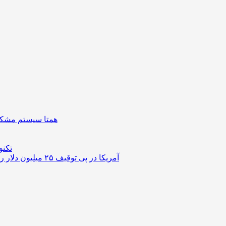
همتا سیستم مشکل 
تکنو
آمریکا در پی توقیف ۲۵ میلیون دلار رمزارز حاصل از کلاهبرداری‌های عاشقانه است