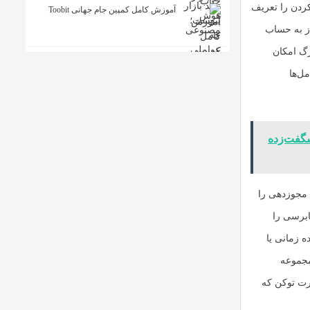
ردن را تعریف
آموزش کامل کمپین جام جهانی Toobit
از به حساب
رگ امکان
ل‌ها
را شگفت‌زده
مجوزدهی را
ابرسی را
ه زمانی یا
مجموعه
ورت توکن که