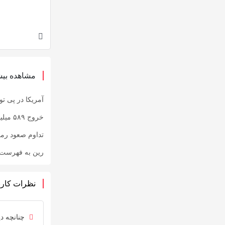
مشاهده بیش
آمریکا در پی توقیف ۲۵ میلیون دلار رمزارز حاصل از کلاهبرد
خروج ۵۸۹ میلیون دلار بیت‌کوین از صرافی بایننس و تاثیر آن بر بازار
تداوم صعود رم
رین به فهرست رم
نظرات کارب
چنانچه دی