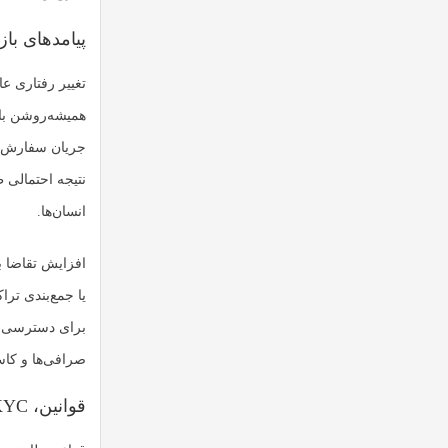
پیامدهای باز
تغییر رفتاری ع
همیشه‌روشن با ه
جریان سفارش‌ها
نتیجه احتمالی 
انسان‌ها.
افزایش تقاضا بر
یا جمع‌بندی ترا
صرافی‌ها و کاستودی‌ها را واد
قوانین، KYC و پل فیات-کریپتو