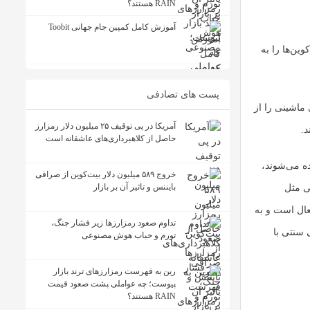
RAIN هستند؟
آموزش کامل کمپین جام جهانی Toobit
ین‌ها را به
پست های تصادفی
های ماشینی را از
آمریکا در پی توقیف ۲۵ میلیون دلار رمزارز
د.
حاصل از کلاهبرداری‌های عاشقانه است
ده می‌شوند،
خروج ۵۸۹ میلیون دلار بیت‌کوین از صرافی
بایننس و تاثیر آن بر بازار
ی مثل
فعال است و به
تداوم صعود رمزارزها زیر فشار جنگ،
 سنتی با
تورم و حباب هوش مصنوعی
رین به فهرست رمزارزهای ترند بازار
پیوست؛ چه عواملی پشت صعود قیمت
RAIN هستند؟