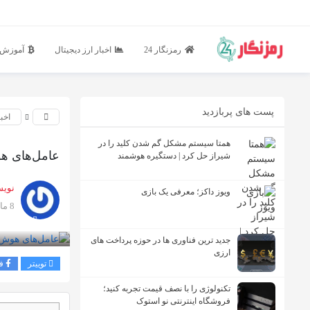
رمزنگار 24
اخبار ارز دیجیتال
آموزش ا
پست های پربازدید
اخبا
همتا سیستم مشکل گم شدن کلید را در
عامل‌های هو
شیراز حل کرد | دستگیره هوشمند
نویس
ویوز داکز؛ معرفی یک بازی
8 ماه پیش
بازدید 91
جدید ترین فناوری ها در حوزه پرداخت های
ارزی
توییتر
ف
تکنولوژی را با نصف قیمت تجربه کنید؛
فروشگاه اینترنتی نو استوک