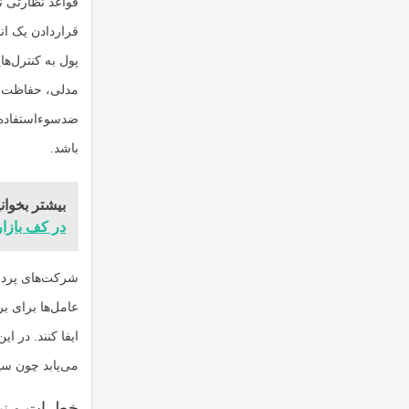
قواعد نظارتی ن
قراردادن یک ان
پول به کنترل‌ه
مدلی، حفاظت مص
ضدسوءاستفاده ج
باشد.
بیشتر بخوانی
در کف بازار
شرکت‌های پرداخ
عامل‌ها برای ب
ایفا کنند. در ا
می‌یابد چون سی
خطرات و نی