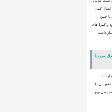
کن است شامل
 اتصال کیف
با چنین
 و کنترل‌های
یاز داشته
ا فعال شدند؛ انباشت ۶۱ میلیون دلار سولانا
ازه به
 نقش پل را
سابرسی بهبود