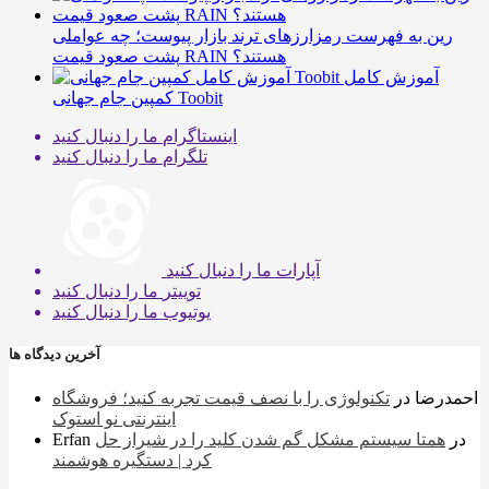
رین به فهرست رمزارزهای ترند بازار پیوست؛ چه عواملی
پشت صعود قیمت RAIN هستند؟
آموزش کامل
کمپین جام جهانی Toobit
اینستاگرام
ما را دنبال کنید
تلگرام
ما را دنبال کنید
آپارات
ما را دنبال کنید
توییتر
ما را دنبال کنید
یوتیوب
ما را دنبال کنید
آخرین دیدگاه ها
احمدرضا
در
تکنولوژی را با نصف قیمت تجربه کنید؛ فروشگاه
اینترنتی نو استوک
در
همتا سیستم مشکل گم شدن کلید را در شیراز حل
Erfan
کرد | دستگیره هوشمند