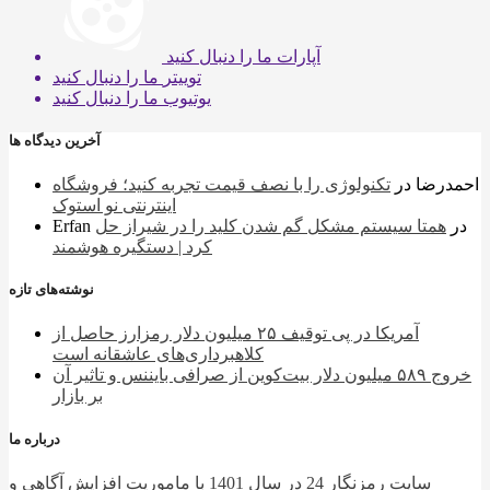
آپارات
ما را دنبال کنید
توییتر
ما را دنبال کنید
یوتیوب
ما را دنبال کنید
آخرین دیدگاه ها
احمدرضا
در
تکنولوژی را با نصف قیمت تجربه کنید؛ فروشگاه
اینترنتی نو استوک
در
همتا سیستم مشکل گم شدن کلید را در شیراز حل
Erfan
کرد | دستگیره هوشمند
نوشته‌های تازه
آمریکا در پی توقیف ۲۵ میلیون دلار رمزارز حاصل از
کلاهبرداری‌های عاشقانه است
خروج ۵۸۹ میلیون دلار بیت‌کوین از صرافی بایننس و تاثیر آن
بر بازار
درباره ما
سایت رمزنگار 24 در سال 1401 با ماموریت افزایش آگاهی و