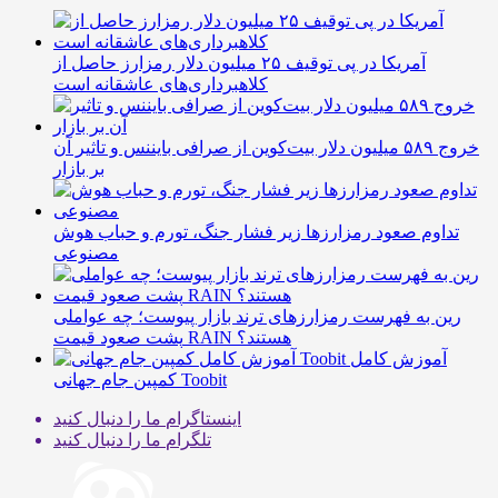
آمریکا در پی توقیف ۲۵ میلیون دلار رمزارز حاصل از
کلاهبرداری‌های عاشقانه است
خروج ۵۸۹ میلیون دلار بیت‌کوین از صرافی بایننس و تاثیر آن
بر بازار
تداوم صعود رمزارزها زیر فشار جنگ، تورم و حباب هوش
مصنوعی
رین به فهرست رمزارزهای ترند بازار پیوست؛ چه عواملی
پشت صعود قیمت RAIN هستند؟
آموزش کامل
کمپین جام جهانی Toobit
اینستاگرام
ما را دنبال کنید
تلگرام
ما را دنبال کنید