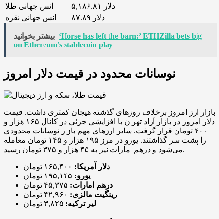
۵,۱۸۶.۸۱ دلار
انس جهانی طلا
۸۷.۸۹ دلار
انس جهانی نقره
‘Horse has left the barn:’ ETHZilla bets big
بیشتر بخوانید
on Ethereum’s stablecoin play
نوسانات محدود در قیمت دلار امروز
بازار ارز امروز برخلاف روزهای گذشته هیجان کمتری داشت. قیمت
دلار امروز در بازار آزاد تهران با افزایشی جزئی در کانال ۱۶۵ هزار و
۴۰۰ تومان قرار گرفت. سایر ارزهای مهم بازار نوسانات محدودی
را پشت سر گذاشتند. یورو در مرز ۱۹۵ هزار و ۱۴۵ تومان معامله
می‌شود و درهم امارات نیز به ۴۵ هزار و ۳۷۵ تومان رسید.
دلار آمریکا:
۱۶۵,۴۰۰ تومان
یورو:
۱۹۵,۱۴۵ تومان
درهم امارات:
۴۵,۳۷۵ تومان
رینگیت مالزی:
۴۲,۹۶۰ تومان
لیر ترکیه:
۳,۸۲۵ تومان