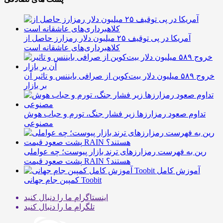
آمریکا در پی توقیف ۲۵ میلیون دلار رمزارز حاصل از
کلاهبرداری‌های عاشقانه است
خروج ۵۸۹ میلیون دلار بیت‌کوین از صرافی بایننس و تاثیر آن
بر بازار
تداوم صعود رمزارزها زیر فشار جنگ، تورم و حباب هوش
مصنوعی
رین به فهرست رمزارزهای ترند بازار پیوست؛ چه عواملی
پشت صعود قیمت RAIN هستند؟
آموزش کامل
کمپین جام جهانی Toobit
اینستاگرام
ما را دنبال کنید
تلگرام
ما را دنبال کنید