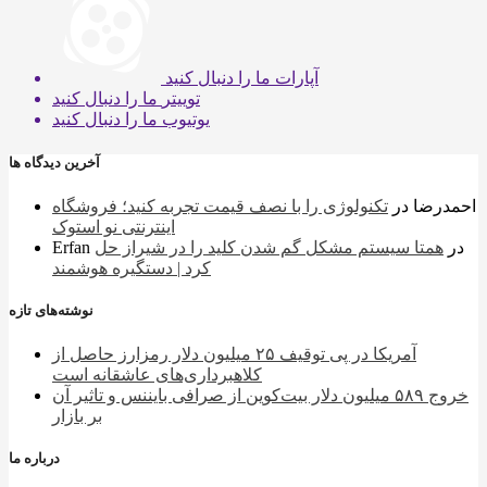
آپارات
ما را دنبال کنید
توییتر
ما را دنبال کنید
یوتیوب
ما را دنبال کنید
آخرین دیدگاه ها
احمدرضا
در
تکنولوژی را با نصف قیمت تجربه کنید؛ فروشگاه
اینترنتی نو استوک
در
همتا سیستم مشکل گم شدن کلید را در شیراز حل
Erfan
کرد | دستگیره هوشمند
نوشته‌های تازه
آمریکا در پی توقیف ۲۵ میلیون دلار رمزارز حاصل از
کلاهبرداری‌های عاشقانه است
خروج ۵۸۹ میلیون دلار بیت‌کوین از صرافی بایننس و تاثیر آن
بر بازار
درباره ما