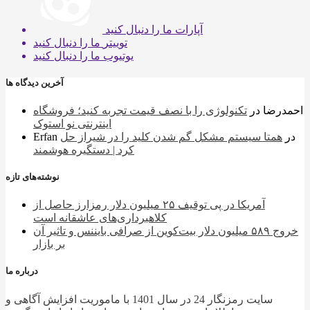
آپارات
ما را دنبال کنید
توییتر
ما را دنبال کنید
یوتیوب
ما را دنبال کنید
آخرین دیدگاه ها
احمدرضا
در
تکنولوژی را با نصف قیمت تجربه کنید؛ فروشگاه
اینترنتی نو استوک
در
همتا سیستم مشکل گم شدن کلید را در شیراز حل
Erfan
کرد | دستگیره هوشمند
نوشته‌های تازه
آمریکا در پی توقیف ۲۵ میلیون دلار رمزارز حاصل از
کلاهبرداری‌های عاشقانه است
خروج ۵۸۹ میلیون دلار بیت‌کوین از صرافی بایننس و تاثیر آن
بر بازار
درباره ما
سایت رمزنگار 24 در سال 1401 با ماموریت افزایش آگاهی و