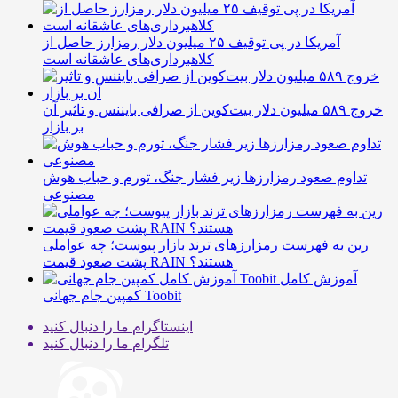
آمریکا در پی توقیف ۲۵ میلیون دلار رمزارز حاصل از
کلاهبرداری‌های عاشقانه است
خروج ۵۸۹ میلیون دلار بیت‌کوین از صرافی بایننس و تاثیر آن
بر بازار
تداوم صعود رمزارزها زیر فشار جنگ، تورم و حباب هوش
مصنوعی
رین به فهرست رمزارزهای ترند بازار پیوست؛ چه عواملی
پشت صعود قیمت RAIN هستند؟
آموزش کامل
کمپین جام جهانی Toobit
اینستاگرام
ما را دنبال کنید
تلگرام
ما را دنبال کنید