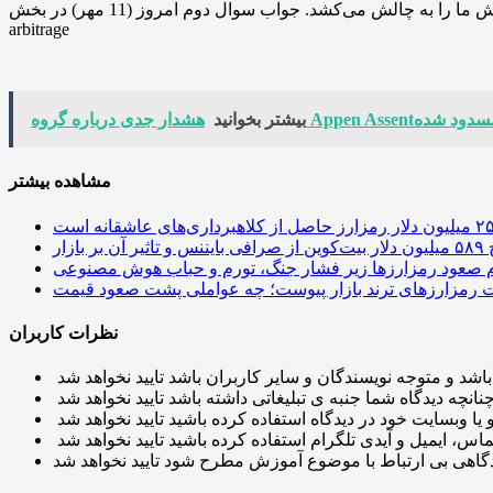
هر روز، ایلان ماسک با معماهای جذابش ما را به چالش می‌کشد. جواب سوال دوم امروز (11 مهر) در بخش Rebus of the Day پلتفرمش منتشر شده است. آیا می‌توانید حدس بزنید پاسخ چیست؟ جواب:
arbitrage
بیشتر بخوانید
مشاهده بیشتر
 آن بر بازار
م صعود رمزارزها زیر فشار جنگ، تورم و حباب هوش مصنوعی
نظرات کاربران