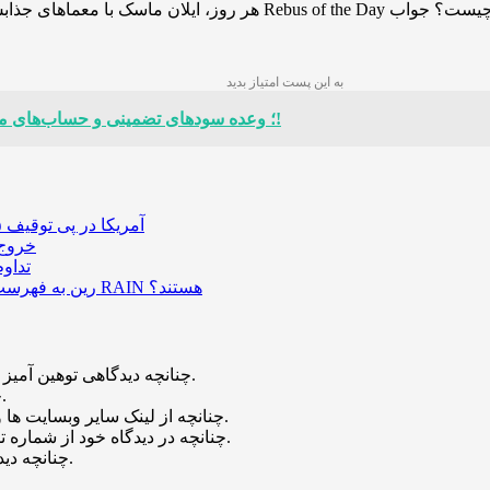
به این پست امتیاز بدید
هشدار جدی درباره گروه Appen Assent؛ وعده سودهای تضمینی و حساب‌های مسدود شده!
آمریکا در پی توقیف ۲۵ میلیون دلار رمزارز حاصل از کلاهبرداری‌های عاشقانه است
خروج ۵۸۹ میلیون دلار بیت‌کوین از صرافی بایننس و تاثیر
تداو
رین به فهرست رمزارزهای ترند بازار پیوست؛ چه عواملی پشت صعود قیمت RAIN هستند؟
چنانچه دیدگاهی توهین آمیز باشد و متوجه نویسندگان و سایر کاربران باشد تایید نخواهد شد.
چنانچه دیدگاه شما جنبه ی تبلیغاتی داشته باشد تایید نخواهد شد.
چنانچه از لینک سایر وبسایت ها و یا وبسایت خود در دیدگاه استفاده کرده باشید تایید نخواهد شد.
چنانچه در دیدگاه خود از شماره تماس، ایمیل و آیدی تلگرام استفاده کرده باشید تایید نخواهد شد.
چنانچه دیدگاهی بی ارتباط با موضوع آموزش مطرح شود تایید نخواهد شد.