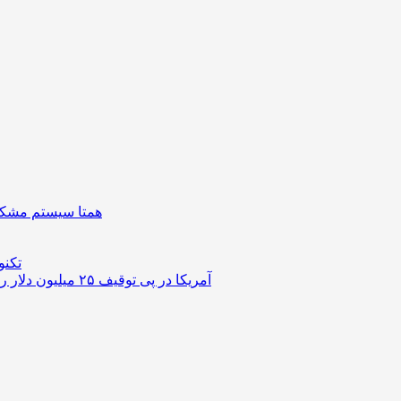
همتا سیستم مشکل 
تکنو
آمریکا در پی توقیف ۲۵ میلیون دلار رمزارز حاصل از کلاهبرداری‌های عاشقانه است