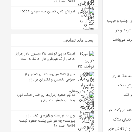
RAIN هستند؟
آموزش کامل کمپین جام جهانی Toobit
ای جلب و فریب
شوند و در
ها می‌باشد.
پست های تصادفی
آمریکا در پی توقیف ۲۵ میلیون دلار رمزارز
حاصل از کلاهبرداری‌های عاشقانه است
خروج ۵۸۹ میلیون دلار بیت‌کوین از
د ماتا هاری
صرافی بایننس و تاثیر آن بر بازار
روش، یک
 کند.
تداوم صعود رمزارزها زیر فشار جنگ، تورم
و حباب هوش مصنوعی
هم می‌کند. در
رین به فهرست رمزارزهای ترند بازار
دنیای بلاک
پیوست؛ چه عواملی پشت صعود قیمت
RAIN هستند؟
و از تلاش‌های