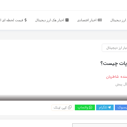
رز دیجیتال
اخبار اقتصادی
اخبار هک ارز دیجیتال
قیمت لحظه ای ار
بار ارز دیجیتال
 پات چیست؟
نده:
شاطریان
یسبوک
تلگرام
واتساپ
کپی لینک