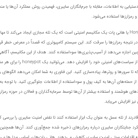
دستیابی به اطلاعات، مقابله با جرم‌انگاران سایبری، فهمیدن روش عملکرد آن‌ها یا م
و رمزارزها استفاده می‌شود.
روش کار Honeypot یا هانی پات یک مکانیسم امنیتی است که یک تله مجازی ایجاد می‌کند تا مه
 در نتیجه رمزارزها را سرقت کند. این سیستم کامپیوتری که قصداً در معرض خطر قرار
ن اجازه می‌دهد از آسیب‌پذیری‌ها سوءاستفاده کنند. هدف از این مکانیسم، آگاه
توسعه‌دهندگان از سیاست‌های امنیتی خود را افزایش د
بکه تا سرورها و روترها، پیاده‌سازی کنید. این فناوری به شما امکان می‌دهد الگوهای رف
 حمله‌های آن‌ها به کیف پول و سوءاستفاده از اطلاعات جلوگیری کنید. با توجه به
های هوشمند و استفاده بیشتر از آن‌ها توسط سرمایه‌گذاران و فعالان در حوزه رمزارز
یز افزایش می‌یابد.
ادرند از تله عسل به عنوان یک ابزار استفاده کنند تا نقض امنیت سایبری را بررسی ک
رد جنایتکاران سایبری درباره رمزارزهای ذخیره شده جمع‌آوری کنند. آن‌ها همچن
ه اقدامات سنتی امنیت سایبری کاهش می‌دهند. هانی پات‌ها بر اساس مدل‌ها و رو