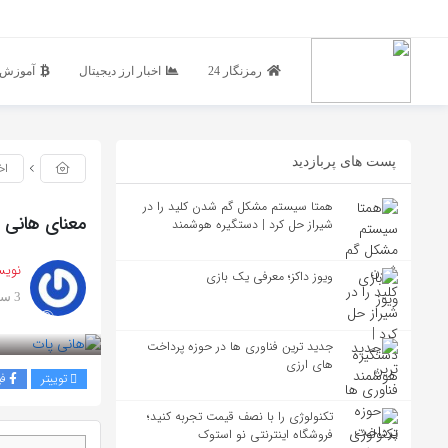
رمزنگار 24
اخبار ارز دیجیتال
آموزش ا
پست های پربازدید
اخ
همتا سیستم مشکل گم شدن کلید را در
معنای هانی
شیراز حل کرد | دستگیره هوشمند
نویس
ویوز داکز؛ معرفی یک بازی
3 سال پیش
بازدید 2493
جدید ترین فناوری ها در حوزه پرداخت
های ارزی
توییتر
ف
تکنولوژی را با نصف قیمت تجربه کنید؛
فروشگاه اینترنتی نو استوک