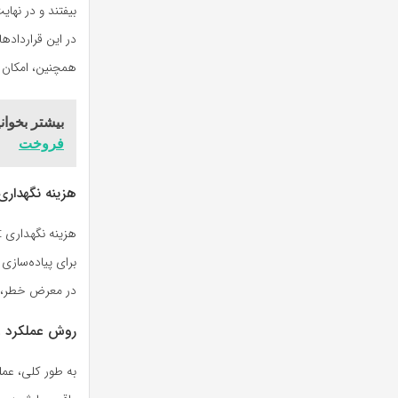
همچنین، امکان 
بیشتر بخوانی
فروخت
هزینه نگهداری oneypot
در معرض خطر، با
روش عملکرد Honeypot در گیرانداختن هکرها چگونه است؟