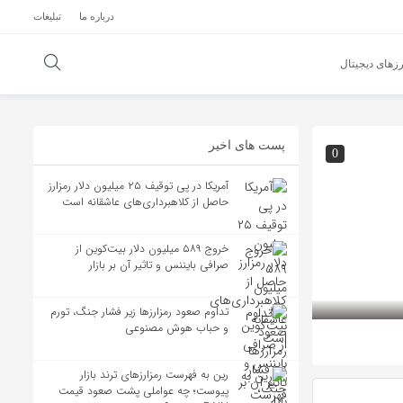
درباره ما
تبلیغات
زهای دیجیتال
پست های اخیر
0
آمریکا در پی توقیف ۲۵ میلیون دلار رمزارز
حاصل از کلاهبرداری‌های عاشقانه است
خروج ۵۸۹ میلیون دلار بیت‌کوین از
صرافی بایننس و تاثیر آن بر بازار
تداوم صعود رمزارزها زیر فشار جنگ، تورم
و حباب هوش مصنوعی
رین به فهرست رمزارزهای ترند بازار
پیوست؛ چه عواملی پشت صعود قیمت