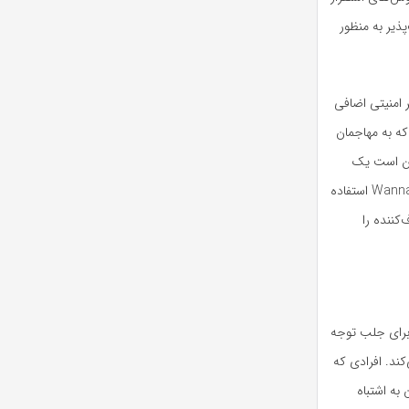
ذیر به منظور
ند که در آن تدابیر امنیتی اضافی
که به مهاجمان
مکن است یک
سیستم Honeypot به درخواست‌های پروتکل بلوک پیام سرور (SMB) که توسط حمله باج‌افزار WannaCry استفاده
کننده را
 برای جلب توجه
تفاده از ماشین مجازی اتریوم (EVM) تشویق می‌کند. افرادی که
به اشتباه