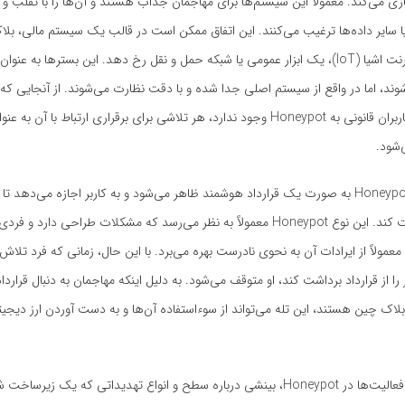
ازی می‌کند. معمولاً این سیستم‌ها برای مهاجمان جذاب هستند و آن‌ها را با تقلب 
یا سایر داده‌ها ترغیب می‌کنند. این اتفاق ممکن است در قالب یک سیستم مالی، بل
دستگاه‌های اینترنت اشیا (IoT)، یک ابزار عمومی یا شبکه حمل و نقل رخ دهد. این بسترها به
ند، اما در واقع از سیستم اصلی جدا شده و با دقت نظارت می‌شوند. از آنجایی که
برای دسترسی کاربران قانونی به Honeypot وجود ندارد، هر تلاشی برای برقراری ارتباط با آ
‌شود.
در بلاک چین، Honeypot به صورت یک قرارداد هوشمند ظاهر می‌شود و به کاربر اجازه می‌دهد
از قرارداد برداشت کند. این نوع Honeypot معمولاً به نظر می‌رسد که مشکلات طراحی دارد و 
معمولاً از ایرادات آن به نحوی نادرست بهره می‌برد. با این حال، زمانی که فرد تلاش
 را از قرارداد برداشت کند، او متوقف می‌شود. به دلیل اینکه مهاجمان به دنبال قرارد
بلاک چین هستند، این تله می‌تواند از سوءاستفاده آن‌ها و به دست آوردن ارز دیجیت
مشاهده و ثبت فعالیت‌ها در Honeypot، بینشی درباره سطح و انواع تهدیداتی که یک ز