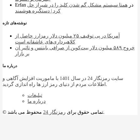
در
همتا سیستم مشکل گم شدن کلید را در شیراز حل
Erfan
کرد | دستگیره هوشمند
نوشته‌های تازه
آمریکا در پی توقیف ۲۵ میلیون دلار رمزارز حاصل از
کلاهبرداری‌های عاشقانه است
خروج ۵۸۹ میلیون دلار بیت‌کوین از صرافی بایننس و تاثیر آن
بر بازار
درباره ما
سایت رمزنگار 24 در سال 1401 با ماموریت افزایش آگاهی و
اطلاعات مردم از دنیای رمز ارز ها راه اندازی گردید.
تبلیغات
درباره ما
محفوظ می باشد.
© تمامی حقوق برای
رمزنگار 24