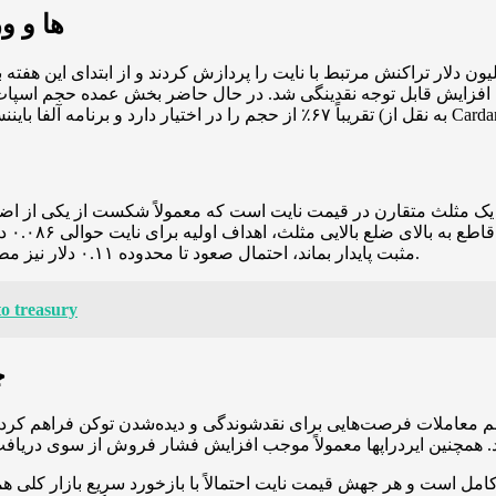
افزایش حج
دارد و برنامه آلفا بایننس نیز حدود ۱۹.۶٪ سهم دارد (به نقل از Cardanians).
مثلث متقارن در قیمت نایت است که معمولاً شکست از یکی از اضلاع می‌تواند
مثبت پایدار بماند، احتمال صعود تا محدوده ۰.۱۱ دلار نیز مطرح است که در صورت تحقق می‌تواند تقریباً تا ۹۶٪ رشد را نشان دهد.
o treasury
چ
 معاملات فرصت‌هایی برای نقدشوندگی و دیده‌شدن توکن فراهم کرده
 کامل است و هر جهش قیمت نایت احتمالاً با بازخورد سریع بازار کلی ه