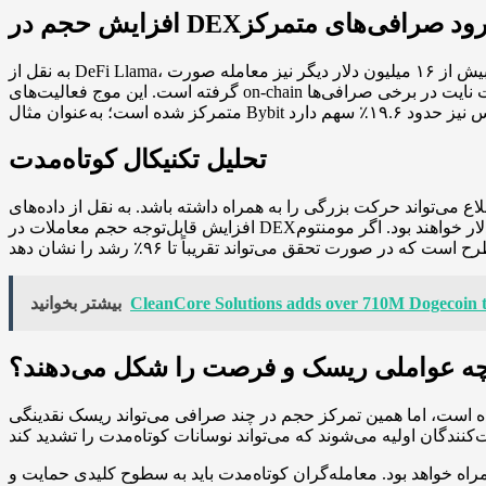
م در DEXها و ورود صرافی‌های متمرکز
به نقل از DeFi Llama، پلتفرم‌های غیرمتمرکز مبتنی بر کاردانو هفته گذشته حدود ۶۸ میلیون دلار تراکنش مرتبط با نایت را پردازش کردند و از ابتدای این هفته بیش از ۱۶ میلیون دلار دیگر نیز معامله صورت
گرفته است. این موج فعالیت‌های on-chain در کنار پذیرش سریع توکن توسط صرافی‌های متمرکز موجب افزایش قابل توجه نقدینگی شد. در حال حاضر بخش عمده حجم اسپات نایت در برخی صرافی‌ها
تحلیل تکنیکال کوتاه‌مدت
 حرکت بزرگی را به همراه داشته باشد. به نقل از داده‌های TradingView،
افزایش قابل‌توجه حجم معاملات در DEXها چشم‌انداز صعودی را تقویت می‌کند و در صورت شکست قاطع به بالای ضلع بالایی مثلث، اهداف اولیه برای نایت حوالی ۰.۰۸۶ دلار خواهند بود. اگر مومنتوم
CleanCore Solutions adds over 710M Dogecoin t
بیشتر بخوانید
ه عواملی ریسک و فرصت را شکل می‌دهند؟
 است، اما همین تمرکز حجم در چند صرافی می‌تواند ریسک نقدینگی
مراه خواهد بود. معامله‌گران کوتاه‌مدت باید به سطوح کلیدی حمایت و