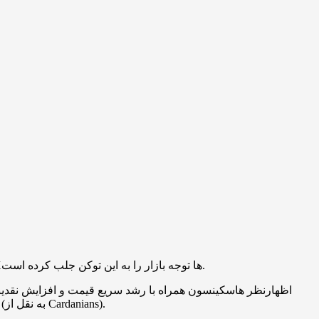
پس از ایردراپ توکن نایت (NIGHT)، چارلز هاسکینسون آن را موفق‌ترین لانچ تاریخ کاردانو خواند و افزایش چشمگیر حجم معاملات در DEXها توجه بازار را به این توکن جلب کرده است.
از ۳۳٪ رشد کرده و ارزش بازار این توکن به بیش از ۱.۱ میلیارد دلار رسیده است؛ حجم معاملات نیز از مرز یک میلیارد دلار عبور کرده است (به نقل از Cardanians).