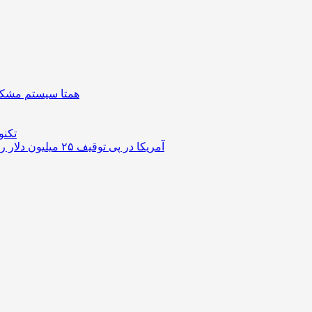
همتا سیستم مشکل 
تکنو
آمریکا در پی توقیف ۲۵ میلیون دلار رمزارز حاصل از کلاهبرداری‌های عاشقانه است