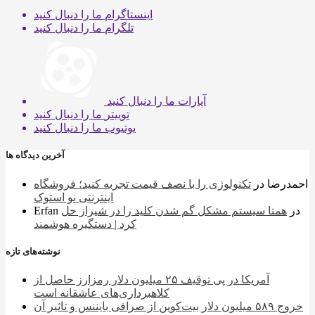
اینستاگرام
ما را دنبال کنید
تلگرام
ما را دنبال کنید
آپارات
ما را دنبال کنید
توییتر
ما را دنبال کنید
یوتیوب
ما را دنبال کنید
آخرین دیدگاه ها
احمدرضا
در
تکنولوژی را با نصف قیمت تجربه کنید؛ فروشگاه
اینترنتی نو استوک
در
همتا سیستم مشکل گم شدن کلید را در شیراز حل
Erfan
کرد | دستگیره هوشمند
نوشته‌های تازه
آمریکا در پی توقیف ۲۵ میلیون دلار رمزارز حاصل از
کلاهبرداری‌های عاشقانه است
خروج ۵۸۹ میلیون دلار بیت‌کوین از صرافی بایننس و تاثیر آن