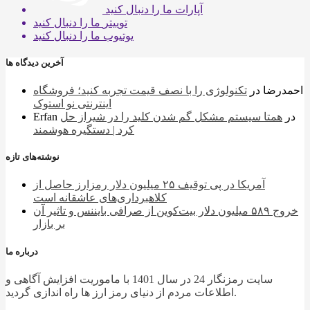
آپارات
ما را دنبال کنید
توییتر
ما را دنبال کنید
یوتیوب
ما را دنبال کنید
آخرین دیدگاه ها
احمدرضا
در
تکنولوژی را با نصف قیمت تجربه کنید؛ فروشگاه
اینترنتی نو استوک
در
همتا سیستم مشکل گم شدن کلید را در شیراز حل
Erfan
کرد | دستگیره هوشمند
نوشته‌های تازه
آمریکا در پی توقیف ۲۵ میلیون دلار رمزارز حاصل از
کلاهبرداری‌های عاشقانه است
خروج ۵۸۹ میلیون دلار بیت‌کوین از صرافی بایننس و تاثیر آن
بر بازار
درباره ما
سایت رمزنگار 24 در سال 1401 با ماموریت افزایش آگاهی و
اطلاعات مردم از دنیای رمز ارز ها راه اندازی گردید.