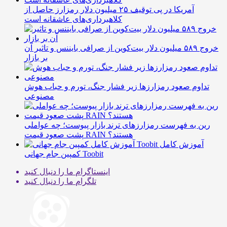
آمریکا در پی توقیف ۲۵ میلیون دلار رمزارز حاصل از
کلاهبرداری‌های عاشقانه است
خروج ۵۸۹ میلیون دلار بیت‌کوین از صرافی بایننس و تاثیر آن
بر بازار
تداوم صعود رمزارزها زیر فشار جنگ، تورم و حباب هوش
مصنوعی
رین به فهرست رمزارزهای ترند بازار پیوست؛ چه عواملی
پشت صعود قیمت RAIN هستند؟
آموزش کامل
کمپین جام جهانی Toobit
اینستاگرام
ما را دنبال کنید
تلگرام
ما را دنبال کنید