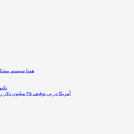
همتا سیستم مشکل 
تکنو
آمریکا در پی توقیف ۲۵ میلیون دلار رمزارز حاصل از کلاهبرداری‌های عاشقانه است