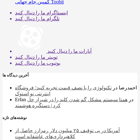
کمپین جام جهانی Toobit
اینستاگرام
ما را دنبال کنید
تلگرام
ما را دنبال کنید
آپارات
ما را دنبال کنید
توییتر
ما را دنبال کنید
یوتیوب
ما را دنبال کنید
آخرین دیدگاه ها
احمدرضا
در
تکنولوژی را با نصف قیمت تجربه کنید؛ فروشگاه
اینترنتی نو استوک
در
همتا سیستم مشکل گم شدن کلید را در شیراز حل
Erfan
کرد | دستگیره هوشمند
نوشته‌های تازه
آمریکا در پی توقیف ۲۵ میلیون دلار رمزارز حاصل از
کلاهبرداری‌های عاشقانه است