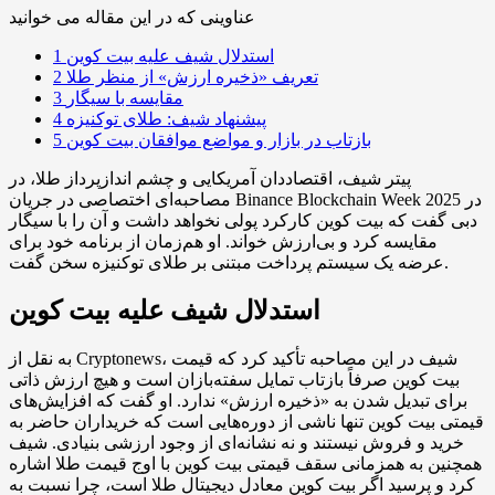
عناوینی که در این مقاله می خوانید
استدلال شیف علیه بیت کوین
1
تعریف «ذخیره ارزش» از منظر طلا
2
مقایسه با سیگار
3
پیشنهاد شیف: طلای توکنیزه
4
بازتاب در بازار و مواضع موافقان بیت کوین
5
پیتر شیف، اقتصاددان آمریکایی و چشم اندازپرداز طلا، در
مصاحبه‌ای اختصاصی در جریان Binance Blockchain Week 2025 در
دبی گفت که بیت کوین کارکرد پولی نخواهد داشت و آن را با سیگار
مقایسه کرد و بی‌ارزش خواند. او هم‌زمان از برنامه خود برای
عرضه یک سیستم پرداخت مبتنی بر طلای توکنیزه سخن گفت.
استدلال شیف علیه بیت کوین
به نقل از Cryptonews، شیف در این مصاحبه تأکید کرد که قیمت
بیت کوین صرفاً بازتاب تمایل سفته‌بازان است و هیچ ارزش ذاتی
برای تبدیل شدن به «ذخیره ارزش» ندارد. او گفت که افزایش‌های
قیمتی بیت کوین تنها ناشی از دوره‌هایی است که خریداران حاضر به
خرید و فروش نیستند و نه نشانه‌ای از وجود ارزشی بنیادی. شیف
همچنین به همزمانی سقف قیمتی بیت کوین با اوج قیمت طلا اشاره
کرد و پرسید اگر بیت کوین معادل دیجیتال طلا است، چرا نسبت به