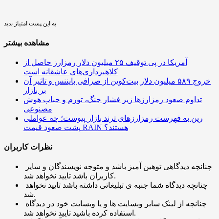
به این پست امتیاز بدید
مشاهده بیشتر
آمریکا در پی توقیف ۲۵ میلیون دلار رمزارز حاصل از
کلاهبرداری‌های عاشقانه است
خروج ۵۸۹ میلیون دلار بیت‌کوین از صرافی بایننس و تاثیر آن
بر بازار
تداوم صعود رمزارزها زیر فشار جنگ، تورم و حباب هوش
مصنوعی
رین به فهرست رمزارزهای ترند بازار پیوست؛ چه عواملی
پشت صعود قیمت RAIN هستند؟
نظرات کاربران
چنانچه دیدگاهی توهین آمیز باشد و متوجه نویسندگان و سایر
کاربران باشد تایید نخواهد شد.
چنانچه دیدگاه شما جنبه ی تبلیغاتی داشته باشد تایید نخواهد
شد.
چنانچه از لینک سایر وبسایت ها و یا وبسایت خود در دیدگاه
استفاده کرده باشید تایید نخواهد شد.