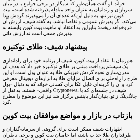
خواند. او گفت همان‌طور که سیگار در برخی جوامع یا در میان
سربازان و زندانیان به عنوان واحد مبادله پذیرفته شده است، بیت
کوین نیز تنها به دلیل این‌که عده‌ای آن را می‌پذیرند گردش پیدا
می‌کند. اگر پذیرش عمومی و تقاضا نباشد، به گفته شیف، ارزش آن
فروخواهد ریخت؛ بنابراین به اعتقاد او ماهیت بیت کوین وابسته به
پذیرش جمعی است نه ارزش ذاتی.
پیشنهاد شیف: طلای توکنیزه
هم‌زمان با انتقاد از بیت کوین، شیف از برنامه خود برای راه‌اندازی
یک سیستم پرداخت مبتنی بر طلای توکنیزه خبر داد که هدف آن
مدرن‌سازی نحوه گردش فیزیکی طلا به عنوان پول است. او این
طرح را راه‌حلی برای اتصال مزایای طلا به ابزارهای دیجیتال معرفی
کرد و آن را گزینه‌ای قابل اتکا برای کسانی خواند که به دنبال «پول
واقعی» هستند. به نقل از Cryptonews، شیف در جلسه‌ای که با
چانگ‌پنگ ژائو، بنیان‌گذار بایننس برگزار شد نیز این موضوع را مطرح
کرد.
بازتاب در بازار و مواضع موافقان بیت کوین
اظهارات شیف ممکن است برای گروهی از سرمایه‌گذاران و
طرفداران طلا جذاب باشد، اما حامیان بیت کوین و برخی ناظران