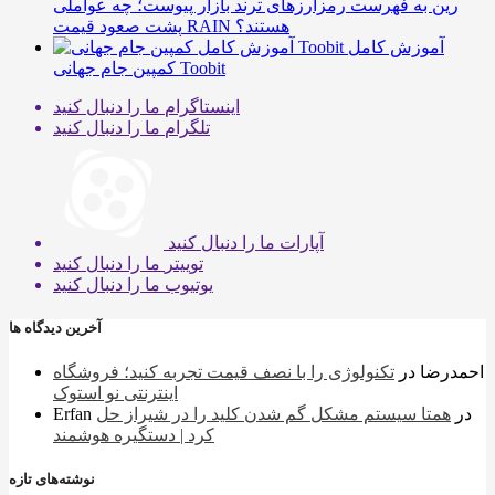
رین به فهرست رمزارزهای ترند بازار پیوست؛ چه عواملی
پشت صعود قیمت RAIN هستند؟
آموزش کامل
کمپین جام جهانی Toobit
اینستاگرام
ما را دنبال کنید
تلگرام
ما را دنبال کنید
آپارات
ما را دنبال کنید
توییتر
ما را دنبال کنید
یوتیوب
ما را دنبال کنید
آخرین دیدگاه ها
احمدرضا
در
تکنولوژی را با نصف قیمت تجربه کنید؛ فروشگاه
اینترنتی نو استوک
در
همتا سیستم مشکل گم شدن کلید را در شیراز حل
Erfan
کرد | دستگیره هوشمند
نوشته‌های تازه