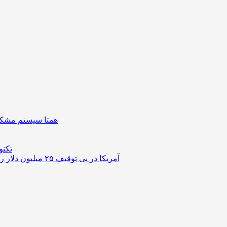
همتا سیستم مشکل 
تکنو
آمریکا در پی توقیف ۲۵ میلیون دلار رمزارز حاصل از کلاهبرداری‌های عاشقانه است