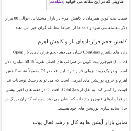
مشاهده
]
[
عناوینی که در این مقاله می خوانید
قیمت بیت کوین همزمان با کاهش اهرم در بازار مشتقات، حوالی 88 هزار
دلار معامله می شود و داده ها از احتیاط معامله گران خبر می دهند.
کاهش حجم قراردادهای باز و کاهش اهرم
داده های پلتفرم CoinGlass نشان می دهد حجم قراردادهای باز (Open
Interest) فیوچرز بیت کوین در صرافی های اصلی تقریباً 58.19 میلیارد دلار
است و در یک روند نزولی قرار دارد. این افت در OI معمولاً نشانه کاهش
اهرم و خروج پوزیشن های اهرمی است که می تواند ریسک نوسانات تند
قیمت را کمتر کند. به نقل از CoinGlass، افت OI در هفته های اخیر بیشتر
در قراردادهای فیوچرز رخ داده که نشان می دهد سرمایه گذاران بزرگ در
حال ساده سازی پوزیشن های خود هستند.
تمایل بازار آپشن ها به کال و رشد فعال پوت