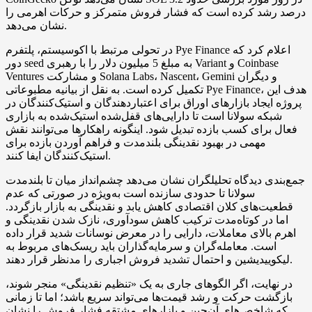
درصد رشد کرده است که فشار فروش متمرکز و حرکات اهرمی را
نشان می‌دهد.
در تحولی مرتبط با اکوسیستم، پلتفرم Pye Finance اعلام کرد که
دور seed به مبلغ 5 میلیون دلار را با رهبری Variant و Coinbase
Ventures و مشارکت Solana Labs، Nascent، Gemini و دیگران
تکمیل کرده است. به نقل از بیانیه مطبوعاتی Pye Finance، هدف این
پروژه ایجاد بازارهای اوراق برای اعتباردهندگان و استیک‌کنندگان در
شبکه سولانا است تا دارایی‌های قفل‌شده استیک‌شده به بازاری
فعال برای کسب بازده تبدیل شود. اینگونه راهکارها می‌توانند نقش
مهمی در بهبود نقدینگی بلندمدت و فراهم آوردن بازده برای
استیک‌کنندگان ایفا کنند.
جمع‌بندی دیدگاه تحلیلگران نشان می‌دهد چشم‌انداز میان‌ تا بلندمدت
سولانا تا حدودی سازنده است به‌ویژه در صورتی که عدم
قطعیت‌های کلان اقتصادی کاهش یابد و نقدینگی به بازار بازگردد.
اما در کوتاه‌مدت ترکیب کاهش سودآوری، نازک شدن نقدینگی و
اهرم بالای معاملات، دارایی را در معرض نوسانات شدید قرار داده
است. معامله‌گران و سرمایه‌گذاران باید ریسک‌های مربوط به
لیکوییدیشین و احتمال تشدید فروش اجباری را مدنظر قرار دهند.
در نهایت، اگر الگوهای جاری به یک «تنظیم نقدینگی» منجر شوند،
بازگشت حرکت و رشد قیمت‌ها می‌تواند سریع باشد؛ اما تا زمانی
که شاخص‌های آن‌چین و بازارهای مشتقه فشار فروش را نشان