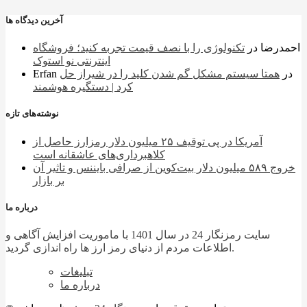
آخرین دیدگاه ها
احمدرضا
در
تکنولوژی را با نصف قیمت تجربه کنید؛ فروشگاه
اینترنتی نو استوک
در
همتا سیستم مشکل گم شدن کلید را در شیراز حل
Erfan
کرد | دستگیره هوشمند
نوشته‌های تازه
آمریکا در پی توقیف ۲۵ میلیون دلار رمزارز حاصل از
کلاهبرداری‌های عاشقانه است
خروج ۵۸۹ میلیون دلار بیت‌کوین از صرافی بایننس و تاثیر آن
بر بازار
درباره ما
سایت رمزنگار 24 در سال 1401 با ماموریت افزایش آگاهی و
اطلاعات مردم از دنیای رمز ارز ها راه اندازی گردید.
تبلیغات
درباره ما