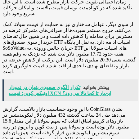
زمان احتمالی تقویت حرکت بازار مطرح شده است. با این حال
تأکید شده که در کوتاه‌مدت نوسان قیمت بالاست و امکان حرکات
سریع وجود دارد.
از سوی دیگر، عوامل ساختاری نیز به حمایت از قیمت سولانا کمک
می‌کنند. خروج مستمر سپرده‌ها از صرافی‌های متمرکز عرضه در
دسترس برای معامله را کاهش داده است و در همین حال تقاضای
خرید از سوی صندوق‌های ETF اسپات ادامه دارد. به نقل از پایگاه
SoSoValue، جریان خالص ورودی به ETFهای اسپات سولانا این
هفته حدود 17.72 میلیون دلار ثبت شده که نزدیک به رقم هفته
گذشته یعنی 20.30 میلیون دلار است. این ترکیب از کاهش عرضه در
بازار و تقاضای نهادی تا حدی از افت شدید قیمت جلوگیری کرده
است.
بیشتر بخوانید
تکرار الگوی صعودی پنهان در نمودار
اونیکس‌کوین؛ قیمت XCN این‌بار تا کجا بالا می‌رود؟
با این وجود حساسیت بازار بالاست. گزارش CoinGlass نشان
می‌دهد طی 24 ساعت گذشته 432 میلیون دلار لیکوییدیشین در
بازارهای کریپتو اتفاق افتاده که سهم سولانا از این مقدار 15.6
میلیون دلار بوده است و سولانا پس از بیت کوین و اتریوم در رتبه
سوم بیشترین لیکوییدیشین قرار گرفته است. هم‌زمان داده
CoinGecko نشان می‌دهد توکن SOL در روز مورد بررسی حدود 3.2