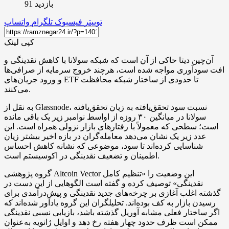
بازدید 91
توییتر
فیسبوک
تلگرام
واتساپ
کپی لینک
آن‌چین دیتا حاکی از آن است که شبکه سولانا با کاهش نقدینگی و
افت سودآوری مواجه شده است، هرچند خروج سرمایه از صرافی‌ها
و ورود جریان‌های ETF تا حدودی از ساختار شبکه محافظت
می‌کنند.
به نقل از Glassnode، نسبت سود تحقق‌یافته به زیان تحقق‌یافته
سولانا در میانگین ۳۰ روزه از اواسط نوامبر زیر یک باقی مانده
است؛ سطحی که معمولاً با رفتارهای بازار نزولی همراه است. این
عدد زیر یک نشان می‌دهد معامله‌گران در بازه اخیر بیشتر زیان
شناسایی کرده‌اند تا سود، موضوعی که نشانه کاهش احساس
اطمینان و تضعیف نقدینگی در اکوسیستم است.
گروه پژوهشی Altcoin Vector این وضعیت را «تنظیم کامل
نقدینگی» توصیف کرده و گفته است الگوهایی از این دست در
گذشته اغلب آغازی بر چرخه‌های جدید نقدینگی و پیش‌درآمدی برای
رسیدن بازار به کف بوده‌اند. تحلیلگران این گروه یادآور شده‌اند که
اگر ساختار فعلی مشابه آوریل گذشته باشد، بازیابی نسبی نقدینگی
ممکن است ظرف حدود چهار هفته رخ دهد و اوایل ژانویه به‌عنوان