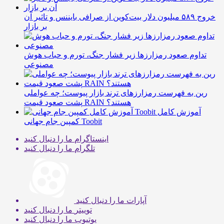
خروج ۵۸۹ میلیون دلار بیت‌کوین از صرافی بایننس و تاثیر آن
بر بازار
تداوم صعود رمزارزها زیر فشار جنگ، تورم و حباب هوش
مصنوعی
رین به فهرست رمزارزهای ترند بازار پیوست؛ چه عواملی
پشت صعود قیمت RAIN هستند؟
آموزش کامل
کمپین جام جهانی Toobit
اینستاگرام
ما را دنبال کنید
تلگرام
ما را دنبال کنید
آپارات
ما را دنبال کنید
توییتر
ما را دنبال کنید
یوتیوب
ما را دنبال کنید