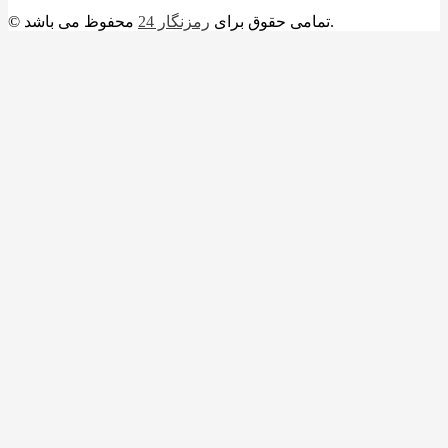
محفوظ می باشد.
© تمامی حقوق برای
رمزنگار 24