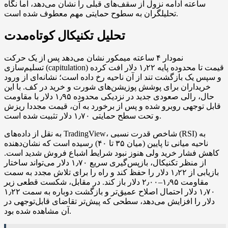
ساعته ادامه نزول از سقف‌های قبلی را نشان می‌دهد، اما نگاه
تحلیلگران به سطوح حمایتی مهم معطوف شده است.
تحلیل تکنیکال کوتاه‌مدت
نمودار ۴ ساعته میمکور نشان می‌دهد پس از یک حرکت
تسلیم‌سازی (capitulation) قیمت تا محدوده پایه ۱٫۲۲ دلار افت کرده
و سپس یک بازگشت تند از آن ناحیه رخ داده است؛ نشانه‌ای از ورود
خریداران برای پوشش پوزیشن‌های شورت و خرید در کف. با این
حال، رالی صعودی جدید در نزدیکی محدوده ۱٫۹۵ دلار با مقاومت
قابل توجهی روبرو شده و پس از برخورد به آن، قیمت مجددا ریزش
و تحت سطح حمایتی ۱٫۷۰ دلار تثبیت شده است.
به نقل از داده‌های TradingView، شاخص قدرت نسبی (RSI) به
ناحیه میانی تا پایین (میان ۳۵ تا ۴۰) رسیده است که نشان‌دهنده
کاهش فشار خرید ولی هنوز نبود شرایط اشباع فروش شدید است.
از منظر تکنیکال، بازپس‌گیری سریع ۱٫۷۰ دلار می‌تواند ساختار
بازیابی از ۱٫۲۲ دلار را حفظ کند و راه را برای تلاش مجدد به سمت
مقاومت ۱٫۹۵–۲٫۰۰ دلار باز کند. در مقابل، شکست قطعی زیر
۱٫۷۰ دلار احتمال اصلاح عمیق‌تر و بازگشت دوباره به سمت ۱٫۲۲
دلار را افزایش می‌دهد، سطحی که پیش‌تر تقاضای قابل‌توجهی در
آن مشاهده شده بود.