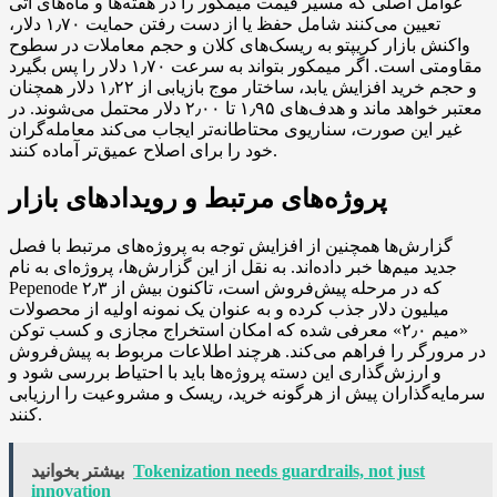
عوامل اصلی که مسیر قیمت میمکور را در هفته‌ها و ماه‌های آتی
تعیین می‌کنند شامل حفظ یا از دست رفتن حمایت ۱٫۷۰ دلار،
واکنش بازار کریپتو به ریسک‌های کلان و حجم معاملات در سطوح
مقاومتی است. اگر میمکور بتواند به سرعت ۱٫۷۰ دلار را پس بگیرد
و حجم خرید افزایش یابد، ساختار موج بازیابی از ۱٫۲۲ دلار همچنان
معتبر خواهد ماند و هدف‌های ۱٫۹۵ تا ۲٫۰۰ دلار محتمل می‌شوند. در
غیر این صورت، سناریوی محتاطانه‌تر ایجاب می‌کند معامله‌گران
خود را برای اصلاح عمیق‌تر آماده کنند.
پروژه‌های مرتبط و رویدادهای بازار
گزارش‌ها همچنین از افزایش توجه به پروژه‌های مرتبط با فصل
جدید میم‌ها خبر داده‌اند. به نقل از این گزارش‌ها، پروژه‌ای به نام
Pepenode که در مرحله پیش‌فروش است، تاکنون بیش از ۲٫۳
میلیون دلار جذب کرده و به عنوان یک نمونه اولیه از محصولات
«میم ۲٫۰» معرفی شده که امکان استخراج مجازی و کسب توکن
در مرورگر را فراهم می‌کند. هرچند اطلاعات مربوط به پیش‌فروش
و ارزش‌گذاری این دسته پروژه‌ها باید با احتیاط بررسی شود و
سرمایه‌گذاران پیش از هرگونه خرید، ریسک و مشروعیت را ارزیابی
کنند.
Tokenization needs guardrails, not just
بیشتر بخوانید
innovation