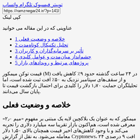
توییتر
فیسبوک
تلگرام
واتساپ
کپی لینک
عناوینی که در این مقاله می خوانید
خلاصه و وضعیت فعلی
1
تحلیل تکنیکال کوتاه‌مدت
2
تأثیر بر سرمایه‌گذاران و کاربران
3
چشم‌انداز میان‌مدت و عوامل کلیدی
4
پروژه‌های مرتبط و رویدادهای بازار
5
قیمت توکن میمکور (M) در ۲۴ ساعت گذشته حدود ۹٪ کاهش یافت
و از سقف‌های سپتامبر نزدیک به ۵۰٪ افت ثبت شده است، اما
تحلیلگران حمایت ۱٫۷۰ دلار را کلیدی برای احتمال بازگشت قیمت تا
پایان سال می‌دانند.
خلاصه و وضعیت فعلی
میمکور که به عنوان یک بلاکچین لایه یک مبتنی بر مفهوم «میم ۲٫۰»
معرفی شده است، هم‌اکنون بازار تقریبا سه میلیارد دلاری را تجربه
می‌کند و با وجود کاهش‌های اخیر قیمت همچنان بالای ۱٫۵۰ دلار
معامله می‌شود. به نقل از گزارش Cryptonews، افت ۹ درصدی ۲۴