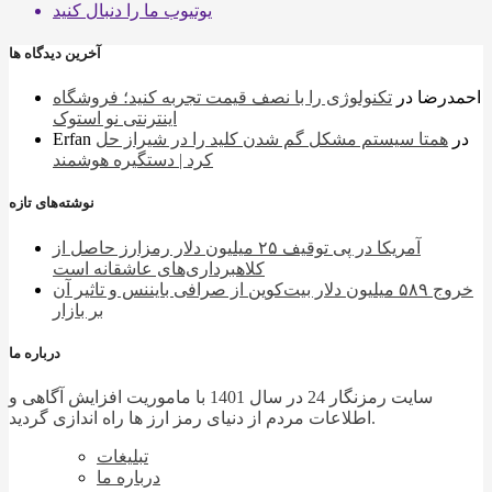
یوتیوب
ما را دنبال کنید
آخرین دیدگاه ها
احمدرضا
در
تکنولوژی را با نصف قیمت تجربه کنید؛ فروشگاه
اینترنتی نو استوک
در
همتا سیستم مشکل گم شدن کلید را در شیراز حل
Erfan
کرد | دستگیره هوشمند
نوشته‌های تازه
آمریکا در پی توقیف ۲۵ میلیون دلار رمزارز حاصل از
کلاهبرداری‌های عاشقانه است
خروج ۵۸۹ میلیون دلار بیت‌کوین از صرافی بایننس و تاثیر آن
بر بازار
درباره ما
سایت رمزنگار 24 در سال 1401 با ماموریت افزایش آگاهی و
اطلاعات مردم از دنیای رمز ارز ها راه اندازی گردید.
تبلیغات
درباره ما