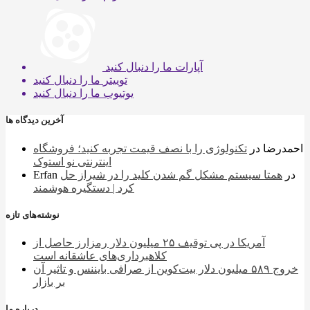
آپارات
ما را دنبال کنید
توییتر
ما را دنبال کنید
یوتیوب
ما را دنبال کنید
آخرین دیدگاه ها
احمدرضا
در
تکنولوژی را با نصف قیمت تجربه کنید؛ فروشگاه
اینترنتی نو استوک
در
همتا سیستم مشکل گم شدن کلید را در شیراز حل
Erfan
کرد | دستگیره هوشمند
نوشته‌های تازه
آمریکا در پی توقیف ۲۵ میلیون دلار رمزارز حاصل از
کلاهبرداری‌های عاشقانه است
خروج ۵۸۹ میلیون دلار بیت‌کوین از صرافی بایننس و تاثیر آن
بر بازار
درباره ما