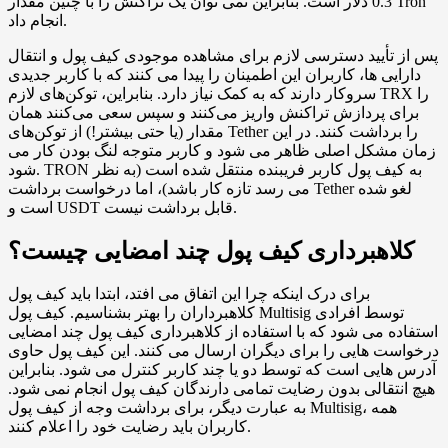
0.3 دلار است. بنابراین نمی توان یک تراکنش را با چنین مقدار Tron
انجام داد.
پس از تأیید دسترسی لازم برای مشاهده موجودی کیف پول و انتقال
دارایی ها، کاربران این اطمینان را پیدا می کنند که با کاربر جدیدی
سروکار دارند که به کمک نیاز دارد. بنابراین، توکن‌های لازم TRX را
برای پردازش تراکنش واریز می‌کنند و سپس سعی می‌کنند همان
مقدار (یا حتی بیشتر!) از توکن‌های Tether را برداشت کنند. در این
زمان مشکل اصلی ظاهر می شود و کاربر متوجه لنگ بودن کار می
شود. TRON به کیف پول کاربر فریبنده منتقل شده است (به نظر
می رسد تازه کار باشد)، اما درخواست برداشت Tether لغو شده
است و USDT قابل برداشت نیست.
کلاهبرداری کیف پول چند امضایی چیست؟
برای درک اینکه چرا این اتفاق می افتد، ابتدا باید کیف پول
کلاهبرداران را بهتر بشناسیم. کیف پول Multisig توسط افرادی
استفاده می شود که با استفاده از کلاهبرداری کیف پول چند امضایی
درخواست هایی را برای دیگران ارسال می کنند. این کیف پول حاوی
آدرس هایی است که توسط دو یا چند کاربر کنترل می شود. بنابراین
هیچ انتقالی بدون رضایت تمامی دارندگان کیف پول انجام نمی شود.
به عبارت دیگر، برای برداشت وجه از کیف پول Multisig، همه
کاربران باید رضایت خود را اعلام کنند.