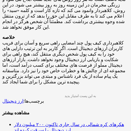
زرنگی مجرمان در این زمینه روز به روز بیشتر می شود. در این
روش، کلاهبردار وانمود می کند که تازه کار است و کلمه «سید» را
اعلام می کند تا به طرف مقابل این حق را بدهد که از ترون منتقل
شده وجوه بیشتری برداشت کند. مطمئناً آن شخص هرگز در انجام
این کار موفق نخواهد شد.
خلاصه
کلاهبرداری کیف پول چند امضایی راهی سریع و آسان برای فریب
کاربران ارزهای دیجیتال است. اگر کاربر به این ترتیب دارایی های
خود را به کیف پول شخص دیگری منتقل کند، هیچ راهی برای
شکایت و بازیابی ارز دیجیتال وجود نخواهد داشت. بازار ارزهای
دیجیتال مملو از فرصت های مختلف برای کسب درآمد است، اما
مجموعه ای از چالش ها و خطرات خاص خود را نیز دارد. متاسفانه
یک پیام ساده از یک فرد ناشناس و مبتدی می تواند بزرگترین و
پیچیده ترین مشکل را برای شما ایجاد کند.
به این پست امتیاز بدید
برچسب‌ها:
ارز دیجیتال
مشاهده بیشتر
هکرهای کره شمالی در سال جاری تاکنون ۲۰۰ میلیون دلار
ارز دیجیتال را سرقت کرده اند