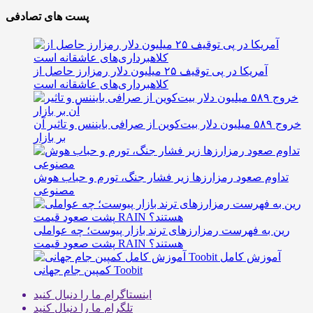
پست های تصادفی
آمریکا در پی توقیف ۲۵ میلیون دلار رمزارز حاصل از
کلاهبرداری‌های عاشقانه است
خروج ۵۸۹ میلیون دلار بیت‌کوین از صرافی بایننس و تاثیر آن
بر بازار
تداوم صعود رمزارزها زیر فشار جنگ، تورم و حباب هوش
مصنوعی
رین به فهرست رمزارزهای ترند بازار پیوست؛ چه عواملی
پشت صعود قیمت RAIN هستند؟
آموزش کامل
کمپین جام جهانی Toobit
اینستاگرام
ما را دنبال کنید
تلگرام
ما را دنبال کنید