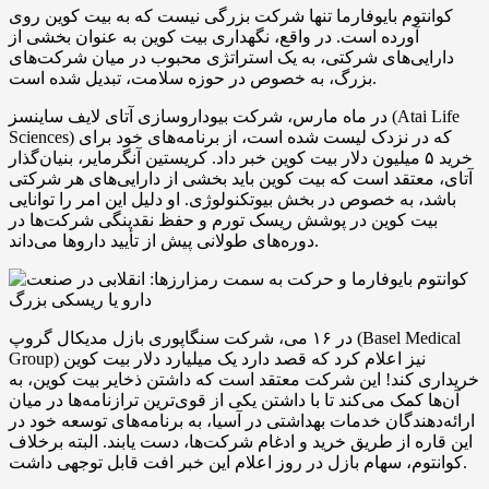
کوانتوم بایوفارما تنها شرکت بزرگی نیست که به بیت کوین روی
آورده است. در واقع، نگهداری بیت کوین به عنوان بخشی از
دارایی‌های شرکتی، به یک استراتژی محبوب در میان شرکت‌های
بزرگ، به خصوص در حوزه سلامت، تبدیل شده است.
در ماه مارس، شرکت بیوداروسازی آتای لایف ساینسز (Atai Life
Sciences) که در نزدک لیست شده است، از برنامه‌های خود برای
خرید ۵ میلیون دلار بیت کوین خبر داد. کریستین آنگرمایر، بنیان‌گذار
آتای، معتقد است که بیت کوین باید بخشی از دارایی‌های هر شرکتی
باشد، به خصوص در بخش بیوتکنولوژی. او دلیل این امر را توانایی
بیت کوین در پوشش ریسک تورم و حفظ نقدینگی شرکت‌ها در
دوره‌های طولانی پیش از تأیید داروها می‌داند.
در ۱۶ می، شرکت سنگاپوری بازل مدیکال گروپ (Basel Medical
Group) نیز اعلام کرد که قصد دارد یک میلیارد دلار بیت کوین
خریداری کند! این شرکت معتقد است که داشتن ذخایر بیت کوین، به
آن‌ها کمک می‌کند تا با داشتن یکی از قوی‌ترین ترازنامه‌ها در میان
ارائه‌دهندگان خدمات بهداشتی در آسیا، به برنامه‌های توسعه خود در
این قاره از طریق خرید و ادغام شرکت‌ها، دست یابند. البته برخلاف
کوانتوم، سهام بازل در روز اعلام این خبر افت قابل توجهی داشت.