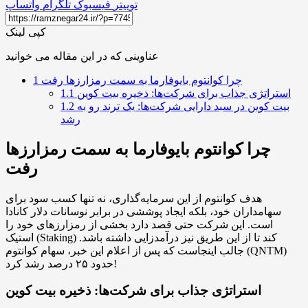
توییتر
فیسبوک
تلگرام
واتساپ
کپی لینک
عناوینی که در این مقاله می خوانید
چرا کوانتوم بایوفارما به سمت رمزارزها رفت
1
استراتژی جذاب برای شرکت‌ها: ذخیره بیت کوین
1.1
بیت کوین در سبد دارایی شرکت‌ها: یک ترند رو به
1.2
رشد
چرا کوانتوم بایوفارما به سمت رمزارزها
رفت
هدف کوانتوم از این سرمایه‌گذاری، نه تنها کسب سود برای
سهامداران خود، بلکه ایجاد پوششی در برابر نوسانات دلار کانادا
است. این شرکت حتی قصد دارد بخشی از رمزارزهای خود را
استیک (Staking) کند تا از این طریق نیز درآمدزایی داشته باشد.
جالب اینجاست که پس از اعلام این خبر، سهام کوانتوم (QNTM)
حدود ۲۵ درصد رشد کرد!
استراتژی جذاب برای شرکت‌ها: ذخیره بیت کوین