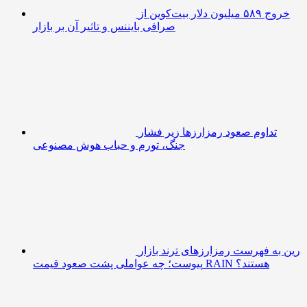
خروج ۵۸۹ میلیون دلار بیت‌کوین از
صرافی بایننس و تاثیر آن بر بازار
تداوم صعود رمزارزها زیر فشار
جنگ، تورم و حباب هوش مصنوعی
رین به فهرست رمزارزهای ترند بازار
پیوست؛ چه عواملی پشت صعود قیمت RAIN هستند؟